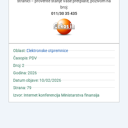
stranici – proverite stanje Vaše pretplate, pozivom na
broj:
011/30 35 435
Oblast:
Elektronske otpremnice
Časopis: PDV
Broj: 2
Godina: 2026
Datum objave: 10/02/2026
Strana: 79
Izvor: Internet konferencija Ministarstva finansija