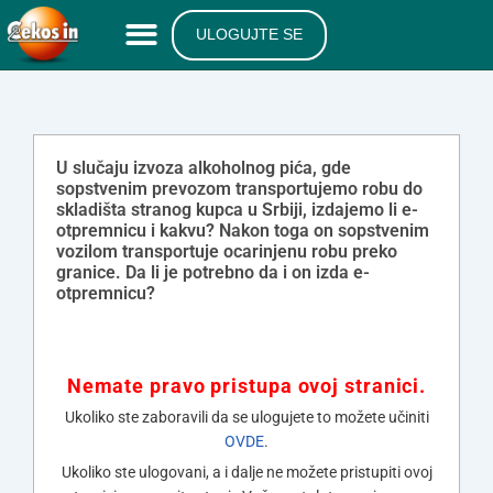
ULOGUJTE SE
U slučaju izvoza alkoholnog pića, gde
sopstvenim prevozom transportujemo robu do
skladišta stranog kupca u Srbiji, izdajemo li e-
otpremnicu i kakvu? Nakon toga on sopstvenim
vozilom transportuje ocarinjenu robu preko
granice. Da li je potrebno da i on izda e-
otpremnicu?
Nemate pravo pristupa ovoj stranici.
Ukoliko ste zaboravili da se ulogujete to možete učiniti
OVDE
.
Ukoliko ste ulogovani, a i dalje ne možete pristupiti ovoj