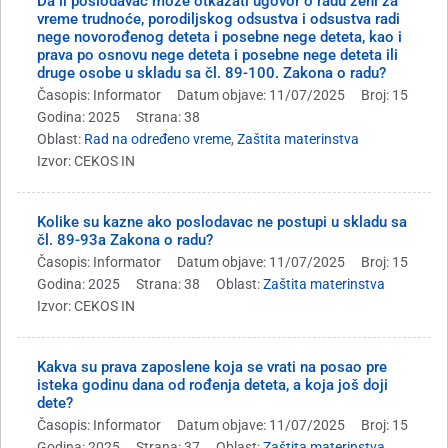
Da li poslodavac može otkazati ugovor o radu ženi za
vreme trudnoće, porodiljskog odsustva i odsustva radi
nege novorođenog deteta i posebne nege deteta, kao i
prava po osnovu nege deteta i posebne nege deteta ili
druge osobe u skladu sa čl. 89-100. Zakona o radu?
Časopis: Informator
Datum objave: 11/07/2025
Broj: 15
Godina: 2025
Strana: 38
Oblast:
Rad na određeno vreme
,
Zaštita materinstva
Izvor: CEKOS IN
Kolike su kazne ako poslodavac ne postupi u skladu sa
čl. 89-93a Zakona o radu?
Časopis: Informator
Datum objave: 11/07/2025
Broj: 15
Godina: 2025
Strana: 38
Oblast:
Zaštita materinstva
Izvor: CEKOS IN
Kakva su prava zaposlene koja se vrati na posao pre
isteka godinu dana od rođenja deteta, a koja još doji
dete?
Časopis: Informator
Datum objave: 11/07/2025
Broj: 15
Godina: 2025
Strana: 37
Oblast:
Zaštita materinstva