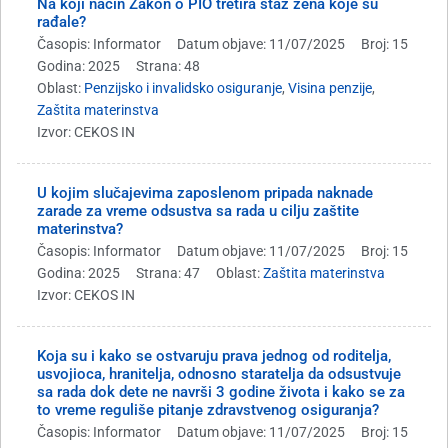
Na koji način Zakon o PIO tretira staž žena koje su
rađale?
Časopis: Informator
Datum objave: 11/07/2025
Broj: 15
Godina: 2025
Strana: 48
Oblast:
Penzijsko i invalidsko osiguranje
,
Visina penzije
,
Zaštita materinstva
Izvor: CEKOS IN
U kojim slučajevima zaposlenom pripada naknade
zarade za vreme odsustva sa rada u cilju zaštite
materinstva?
Časopis: Informator
Datum objave: 11/07/2025
Broj: 15
Godina: 2025
Strana: 47
Oblast:
Zaštita materinstva
Izvor: CEKOS IN
Koja su i kako se ostvaruju prava jednog od roditelja,
usvojioca, hranitelja, odnosno staratelja da odsustvuje
sa rada dok dete ne navrši 3 godine života i kako se za
to vreme reguliše pitanje zdravstvenog osiguranja?
Časopis: Informator
Datum objave: 11/07/2025
Broj: 15