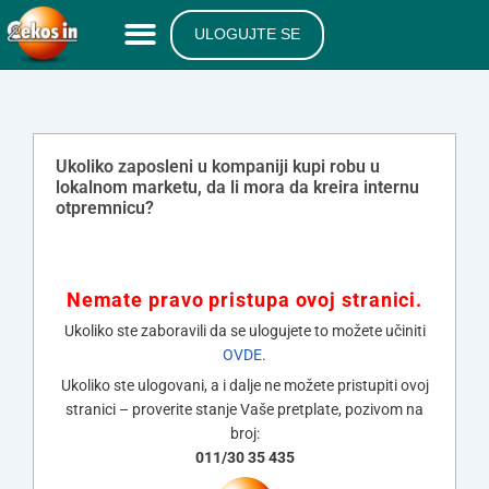
ULOGUJTE SE
Ukoliko zaposleni u kompaniji kupi robu u
lokalnom marketu, da li mora da kreira internu
otpremnicu?
Nemate pravo pristupa ovoj stranici.
Ukoliko ste zaboravili da se ulogujete to možete učiniti
OVDE
.
Ukoliko ste ulogovani, a i dalje ne možete pristupiti ovoj
stranici – proverite stanje Vaše pretplate, pozivom na
broj:
011/30 35 435