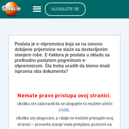
ULOGUJTE SE
Poslata je e-otpremnica koja se na osnovu
dobijene prijemnice ne slaže sa dostavljenim
stanjem robe. E-faktura je poslata u skladu sa
prethodno poslatom pogrešnom e-
otpremnicom. Šta treba uraditi da bismo imali
ispravna oba dokumenta?
Nemate pravo pristupa ovoj stranici.
Ukoliko ste zaboravili da se ulogujete to možete učiniti
OVDE
.
Ukoliko ste ulogovani, a i dalje ne možete pristupiti ovoj
stranici – proverite stanje Vaše pretplate, pozivom na