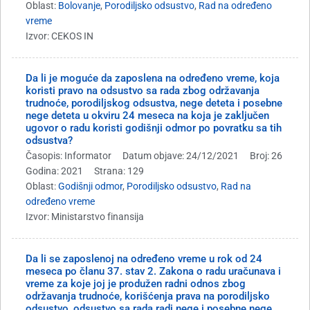
Oblast:
Bolovanje
,
Porodiljsko odsustvo
,
Rad na određeno
vreme
Izvor: CEKOS IN
Da li je moguće da zaposlena na određeno vreme, koja
koristi pravo na odsustvo sa rada zbog održavanja
trudnoće, porodiljskog odsustva, nege deteta i posebne
nege deteta u okviru 24 meseca na koja je zaključen
ugovor o radu koristi godišnji odmor po povratku sa tih
odsustva?
Časopis: Informator
Datum objave: 24/12/2021
Broj: 26
Godina: 2021
Strana: 129
Oblast:
Godišnji odmor
,
Porodiljsko odsustvo
,
Rad na
određeno vreme
Izvor: Ministarstvo finansija
Da li se zaposlenoj na određeno vreme u rok od 24
meseca po članu 37. stav 2. Zakona o radu uračunava i
vreme za koje joj je produžen radni odnos zbog
održavanja trudnoće, korišćenja prava na porodiljsko
odsustvo, odsustvo sa rada radi nege i posebne nege