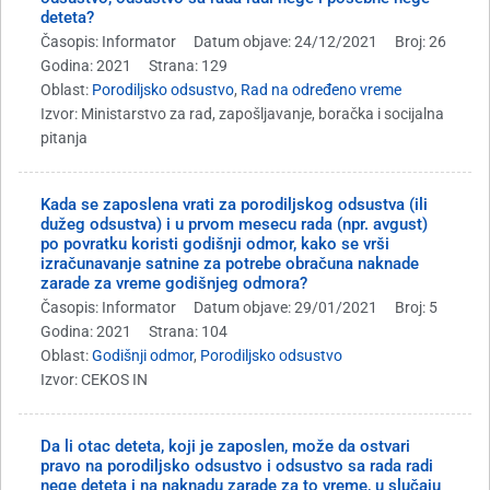
deteta?
Časopis: Informator
Datum objave: 24/12/2021
Broj: 26
Godina: 2021
Strana: 129
Oblast:
Porodiljsko odsustvo
,
Rad na određeno vreme
Izvor: Ministarstvo za rad, zapošljavanje, boračka i socijalna
pitanja
Kada se zaposlena vrati za porodiljskog odsustva (ili
dužeg odsustva) i u prvom mesecu rada (npr. avgust)
po povratku koristi godišnji odmor, kako se vrši
izračunavanje satnine za potrebe obračuna naknade
zarade za vreme godišnjeg odmora?
Časopis: Informator
Datum objave: 29/01/2021
Broj: 5
Godina: 2021
Strana: 104
Oblast:
Godišnji odmor
,
Porodiljsko odsustvo
Izvor: CEKOS IN
Da li otac deteta, koji je zaposlen, može da ostvari
pravo na porodiljsko odsustvo i odsustvo sa rada radi
nege deteta i na naknadu zarade za to vreme, u slučaju