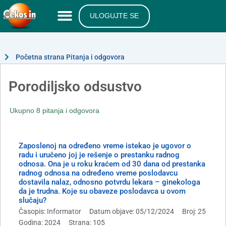
ULOGUJTE SE
Početna strana Pitanja i odgovora
Porodiljsko odsustvo
Ukupno 8 pitanja i odgovora
Zaposlenoj na određeno vreme istekao je ugovor o
radu i uručeno joj je rešenje o prestanku radnog
odnosa. Ona je u roku kraćem od 30 dana od prestanka
radnog odnosa na određeno vreme poslodavcu
dostavila nalaz, odnosno potvrdu lekara – ginekologa
da je trudna. Koje su obaveze poslodavca u ovom
slučaju?
Časopis: Informator
Datum objave: 05/12/2024
Broj: 25
Godina: 2024
Strana: 105