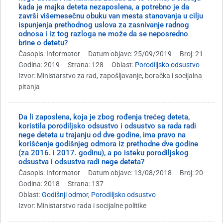
kada je majka deteta nezaposlena, a potrebno je da
završi višemesečnu obuku van mesta stanovanja u cilju
ispunjenja prethodnog uslova za zasnivanje radnog
odnosa i iz tog razloga ne može da se neposredno
brine o detetu?
Časopis: Informator
Datum objave: 25/09/2019
Broj: 21
Godina: 2019
Strana: 128
Oblast:
Porodiljsko odsustvo
Izvor: Ministarstvo za rad, zapošljavanje, boračka i socijalna
pitanja
Da li zaposlena, koja je zbog rođenja trećeg deteta,
koristila porodiljsko odsustvo i odsustvo sa rada radi
nege deteta u trajanju od dve godine, ima pravo na
korišćenje godišnjeg odmora iz prethodne dve godine
(za 2016. i 2017. godinu), a po isteku porodiljskog
odsustva i odsustva radi nege deteta?
Časopis: Informator
Datum objave: 13/08/2018
Broj: 20
Godina: 2018
Strana: 137
Oblast:
Godišnji odmor
,
Porodiljsko odsustvo
Izvor: Ministarstvo rada i socijalne politike