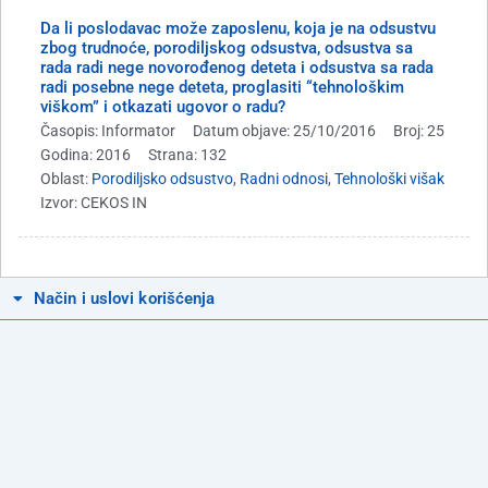
Da li poslodavac može zaposlenu, koja je na odsustvu
zbog trudnoće, porodiljskog odsustva, odsustva sa
rada radi nege novorođenog deteta i odsustva sa rada
radi posebne nege deteta, proglasiti “tehnološkim
viškom” i otkazati ugovor o radu?
Časopis: Informator
Datum objave: 25/10/2016
Broj: 25
Godina: 2016
Strana: 132
Oblast:
Porodiljsko odsustvo
,
Radni odnosi
,
Tehnološki višak
Izvor: CEKOS IN
Način i uslovi korišćenja