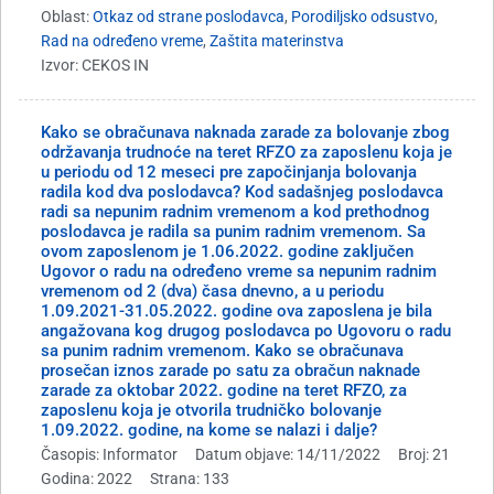
Oblast:
Otkaz od strane poslodavca
,
Porodiljsko odsustvo
,
Rad na određeno vreme
,
Zaštita materinstva
Izvor: CEKOS IN
Kako se obračunava naknada zarade za bolovanje zbog
održavanja trudnoće na teret RFZO za zaposlenu koja je
u periodu od 12 meseci pre započinjanja bolovanja
radila kod dva poslodavca? Kod sadašnjeg poslodavca
radi sa nepunim radnim vremenom a kod prethodnog
poslodavca je radila sa punim radnim vremenom. Sa
ovom zaposlenom je 1.06.2022. godine zaključen
Ugovor o radu na određeno vreme sa nepunim radnim
vremenom od 2 (dva) časa dnevno, a u periodu
1.09.2021-31.05.2022. godine ova zaposlena je bila
angažovana kog drugog poslodavca po Ugovoru o radu
sa punim radnim vremenom. Kako se obračunava
prosečan iznos zarade po satu za obračun naknade
zarade za oktobar 2022. godine na teret RFZO, za
zaposlenu koja je otvorila trudničko bolovanje
1.09.2022. godine, na kome se nalazi i dalje?
Časopis: Informator
Datum objave: 14/11/2022
Broj: 21
Godina: 2022
Strana: 133