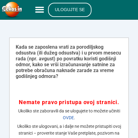
ULOGUJTE SE
Kada se zaposlena vrati za porodiljskog
odsustva (ili dužeg odsustva) i u prvom mesecu
rada (npr. avgust) po povratku koristi godišnji
odmor, kako se vrši izračunavanje satnine za
potrebe obračuna naknade zarade za vreme
godišnjeg odmora?
Nemate pravo pristupa ovoj stranici.
Ukoliko ste zaboravili da se ulogujete to možete učiniti
OVDE
.
Ukoliko ste ulogovani, a i dalje ne možete pristupiti ovoj
stranici – proverite stanje Vaše pretplate, pozivom na