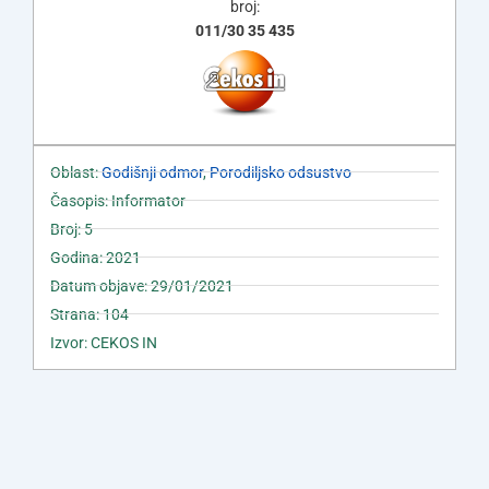
broj:
011/30 35 435
Oblast:
Godišnji odmor
,
Porodiljsko odsustvo
Časopis: Informator
Broj: 5
Godina: 2021
Datum objave: 29/01/2021
Strana: 104
Izvor: CEKOS IN