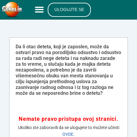
ULOGUJTE SE
Da li otac deteta, koji je zaposlen, može da
ostvari pravo na porodiljsko odsustvo i odsustvo
sa rada radi nege deteta i na naknadu zarade
za to vreme, u slučaju kada je majka deteta
nezaposlena, a potrebno je da završi
višemesečnu obuku van mesta stanovanja u
cilju ispunjenja prethodnog uslova za
zasnivanje radnog odnosa i iz tog razloga ne
može da se neposredno brine o detetu?
Nemate pravo pristupa ovoj stranici.
Ukoliko ste zaboravili da se ulogujete to možete učiniti
OVDE
.