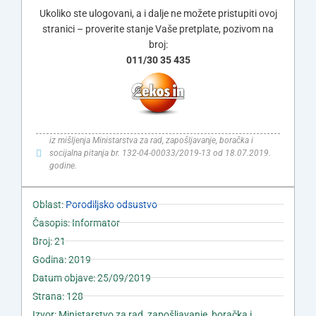
Ukoliko ste ulogovani, a i dalje ne možete pristupiti ovoj
stranici – proverite stanje Vaše pretplate, pozivom na
broj:
011/30 35 435
iz mišljenja Ministarstva za rad, zapošljavanje, boračka i
socijalna pitanja br. 132-04-00033/2019-13 od 18.07.2019.
godine.
Oblast:
Porodiljsko odsustvo
Časopis: Informator
Broj: 21
Godina: 2019
Datum objave: 25/09/2019
Strana: 128
Izvor: Ministarstvo za rad, zapošljavanje, boračka i