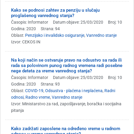
Kako se podnosi zahtev za penziju u slučaju
proglašenog vanrednog stanja?
Časopis: Informator
Datum objave: 25/03/2020
Broj: 10
Godina: 2020
Strana: 94
Oblast:
Penzijsko i invalidsko osiguranje
,
Vanredno stanje
Izvor: CEKOS IN
Na koji način se ostvaruje pravo na odsustvo sa rada ili
rada sa polovinom punog radnog vremena radi posebne
nege deteta za vreme vanrednog stanja?
Časopis: Informator
Datum objave: 25/03/2020
Broj: 10
Godina: 2020
Strana: 93
Oblast:
COVID-19
,
Odsustva - plaćena i neplaćena
,
Radni
odnosi
,
Radno vreme
,
Vanredno stanje
Izvor: Ministarstvo za rad, zapošljavanje, boračka i socijalna
pitanja
Kako zadržati zaposlene na određeno vreme u radnom
odnosu u vreme vanrednog stanja?