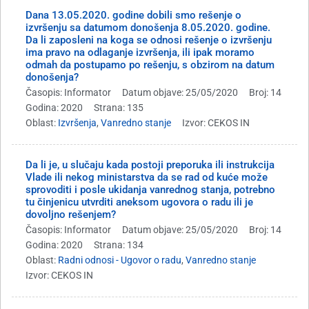
Dana 13.05.2020. godine dobili smo rešenje o
izvršenju sa datumom donošenja 8.05.2020. godine.
Da li zaposleni na koga se odnosi rešenje o izvršenju
ima pravo na odlaganje izvršenja, ili ipak moramo
odmah da postupamo po rešenju, s obzirom na datum
donošenja?
Časopis: Informator
Datum objave: 25/05/2020
Broj: 14
Godina: 2020
Strana: 135
Oblast:
Izvršenja
,
Vanredno stanje
Izvor: CEKOS IN
Da li je, u slučaju kada postoji preporuka ili instrukcija
Vlade ili nekog ministarstva da se rad od kuće može
sprovoditi i posle ukidanja vanrednog stanja, potrebno
tu činjenicu utvrditi aneksom ugovora o radu ili je
dovoljno rešenjem?
Časopis: Informator
Datum objave: 25/05/2020
Broj: 14
Godina: 2020
Strana: 134
Oblast:
Radni odnosi - Ugovor o radu
,
Vanredno stanje
Izvor: CEKOS IN