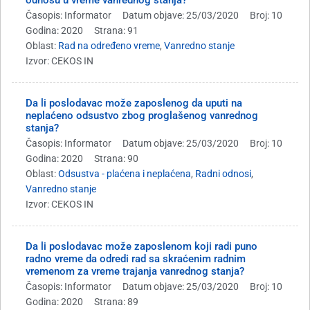
Časopis: Informator
Datum objave: 25/03/2020
Broj: 10
Godina: 2020
Strana: 91
Oblast:
Rad na određeno vreme
,
Vanredno stanje
Izvor: CEKOS IN
Da li poslodavac može zaposlenog da uputi na
neplaćeno odsustvo zbog proglašenog vanrednog
stanja?
Časopis: Informator
Datum objave: 25/03/2020
Broj: 10
Godina: 2020
Strana: 90
Oblast:
Odsustva - plaćena i neplaćena
,
Radni odnosi
,
Vanredno stanje
Izvor: CEKOS IN
Da li poslodavac može zaposlenom koji radi puno
radno vreme da odredi rad sa skraćenim radnim
vremenom za vreme trajanja vanrednog stanja?
Časopis: Informator
Datum objave: 25/03/2020
Broj: 10
Godina: 2020
Strana: 89