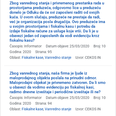
Zbog vanrednog stanja i privremenog prestanka rada u
prostorijama preduzeća, odgovorno lice u preduzeću
donelo je Odluku da će svi zaposleni raditi od svojih
kuća. U ovom slučaju, preduzeće ne prestaje da radi,
već je organizacija posla drugačija. Ovo preduzeće ima
u svojim prostorijama i fiskalnu kasu i potrebu da
izdaje fiskalne račune za usluge koje vrši. Da li je u
obavezi jedan od zaposlenih da vodi evidenciju kroz
fiskalnu kasu?
Časopis: Informator
Datum objave: 25/03/2020
Broj: 10
Godina: 2020
Strana: 95
Oblast:
Fiskalne kase
,
Vanredno stanje
Izvor: CEKOS IN
Zbog vanrednog stanja, naša firma je ljude iz
maloprodajnog objekta poslala na prinudni odmor.
Maloprodajni objekat je privremeno zatvoren. Da li smo
u obavezi da vodimo evidenciju po fiskalnoj kasi,
radimo dnevne izveštaje i periodične izveštaje ili ne?
Časopis: Informator
Datum objave: 25/03/2020
Broj: 10
Godina: 2020
Strana: 94
Oblast:
Fiskalne kase
,
Vanredno stanje
Izvor: CEKOS IN