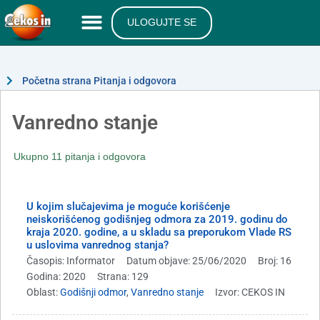
ULOGUJTE SE
Početna strana Pitanja i odgovora
Vanredno stanje
Ukupno 11 pitanja i odgovora
U kojim slučajevima je moguće korišćenje
neiskorišćenog godišnjeg odmora za 2019. godinu do
kraja 2020. godine, a u skladu sa preporukom Vlade RS
u uslovima vanrednog stanja?
Časopis: Informator
Datum objave: 25/06/2020
Broj: 16
Godina: 2020
Strana: 129
Oblast:
Godišnji odmor
,
Vanredno stanje
Izvor: CEKOS IN