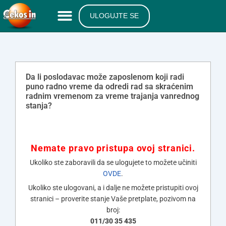
ULOGUJTE SE
Da li poslodavac može zaposlenom koji radi
puno radno vreme da odredi rad sa skraćenim
radnim vremenom za vreme trajanja vanrednog
stanja?
Nemate pravo pristupa ovoj stranici.
Ukoliko ste zaboravili da se ulogujete to možete učiniti
OVDE
.
Ukoliko ste ulogovani, a i dalje ne možete pristupiti ovoj
stranici – proverite stanje Vaše pretplate, pozivom na
broj:
011/30 35 435