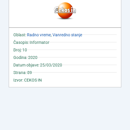
Oblast:
Radno vreme
,
Vanredno stanje
Časopis: Informator
Broj: 10
Godina: 2020
Datum objave: 25/03/2020
Strana: 89
Izvor: CEKOS IN