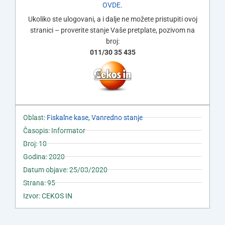
OVDE
.
Ukoliko ste ulogovani, a i dalje ne možete pristupiti ovoj
stranici – proverite stanje Vaše pretplate, pozivom na
broj:
011/30 35 435
Oblast:
Fiskalne kase
,
Vanredno stanje
Časopis: Informator
Broj: 10
Godina: 2020
Datum objave: 25/03/2020
Strana: 95
Izvor: CEKOS IN