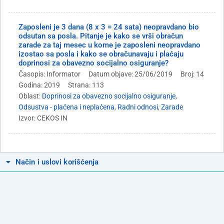
Zaposleni je 3 dana (8 x 3 = 24 sata) neopravdano bio
odsutan sa posla. Pitanje je kako se vrši obračun
zarade za taj mesec u kome je zaposleni neopravdano
izostao sa posla i kako se obračunavaju i plaćaju
doprinosi za obavezno socijalno osiguranje?
Časopis: Informator
Datum objave: 25/06/2019
Broj: 14
Godina: 2019
Strana: 113
Oblast:
Doprinosi za obavezno socijalno osiguranje
,
Odsustva - plaćena i neplaćena
,
Radni odnosi
,
Zarade
Izvor: CEKOS IN
Način i uslovi korišćenja