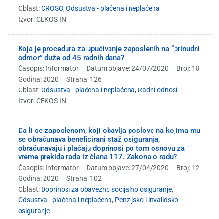
Oblast:
CROSO
,
Odsustva - plaćena i neplaćena
Izvor: CEKOS IN
Koja je procedura za upućivanje zaposlenih na “prinudni
odmor” duže od 45 radnih dana?
Časopis: Informator
Datum objave: 24/07/2020
Broj: 18
Godina: 2020
Strana: 126
Oblast:
Odsustva - plaćena i neplaćena
,
Radni odnosi
Izvor: CEKOS IN
Da li se zaposlenom, koji obavlja poslove na kojima mu
se obračunava beneficirani staž osiguranja,
obračunavaju i plaćaju doprinosi po tom osnovu za
vreme prekida rada iz člana 117. Zakona o radu?
Časopis: Informator
Datum objave: 27/04/2020
Broj: 12
Godina: 2020
Strana: 102
Oblast:
Doprinosi za obavezno socijalno osiguranje
,
Odsustva - plaćena i neplaćena
,
Penzijsko i invalidsko
osiguranje