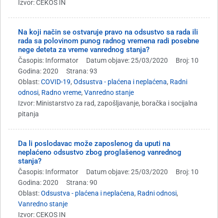
Izvor: CEKOS IN
Na koji način se ostvaruje pravo na odsustvo sa rada ili
rada sa polovinom punog radnog vremena radi posebne
nege deteta za vreme vanrednog stanja?
Časopis: Informator
Datum objave: 25/03/2020
Broj: 10
Godina: 2020
Strana: 93
Oblast:
COVID-19
,
Odsustva - plaćena i neplaćena
,
Radni
odnosi
,
Radno vreme
,
Vanredno stanje
Izvor: Ministarstvo za rad, zapošljavanje, boračka i socijalna
pitanja
Da li poslodavac može zaposlenog da uputi na
neplaćeno odsustvo zbog proglašenog vanrednog
stanja?
Časopis: Informator
Datum objave: 25/03/2020
Broj: 10
Godina: 2020
Strana: 90
Oblast:
Odsustva - plaćena i neplaćena
,
Radni odnosi
,
Vanredno stanje
Izvor: CEKOS IN