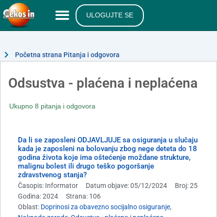
ULOGUJTE SE
Početna strana Pitanja i odgovora
Odsustva - plaćena i neplaćena
Ukupno 8 pitanja i odgovora
Da li se zaposleni ODJAVLJUJE sa osiguranja u slučaju
kada je zaposleni na bolovanju zbog nege deteta do 18
godina života koje ima oštećenje moždane strukture,
malignu bolest ili drugo teško pogoršanje
zdravstvenog stanja?
Časopis: Informator
Datum objave: 05/12/2024
Broj: 25
Godina: 2024
Strana: 106
Oblast:
Doprinosi za obavezno socijalno osiguranje
,