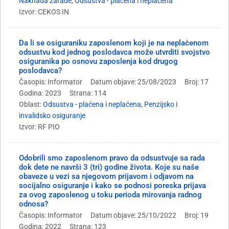
Naknada zarade
,
Odsustva - plaćena i neplaćena
Izvor: CEKOS IN
Da li se osiguraniku zaposlenom koji je na neplaćenom
odsustvu kod jednog poslodavca može utvrditi svojstvo
osiguranika po osnovu zaposlenja kod drugog
poslodavca?
Časopis: Informator
Datum objave: 25/08/2023
Broj: 17
Godina: 2023
Strana: 114
Oblast:
Odsustva - plaćena i neplaćena
,
Penzijsko i
invalidsko osiguranje
Izvor: RF PIO
Odobrili smo zaposlenom pravo da odsustvuje sa rada
dok dete ne navrši 3 (tri) godine života. Koje su naše
obaveze u vezi sa njegovom prijavom i odjavom na
socijalno osiguranje i kako se podnosi poreska prijava
za ovog zaposlenog u toku perioda mirovanja radnog
odnosa?
Časopis: Informator
Datum objave: 25/10/2022
Broj: 19
Godina: 2022
Strana: 123