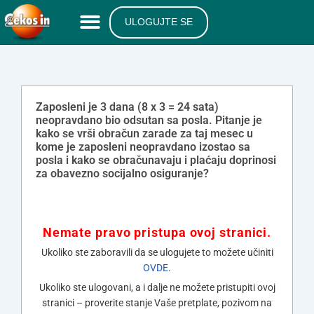
ULOGUJTE SE
Zaposleni je 3 dana (8 x 3 = 24 sata)
neopravdano bio odsutan sa posla. Pitanje je
kako se vrši obračun zarade za taj mesec u
kome je zaposleni neopravdano izostao sa
posla i kako se obračunavaju i plaćaju doprinosi
za obavezno socijalno osiguranje?
Nemate pravo pristupa ovoj stranici.
Ukoliko ste zaboravili da se ulogujete to možete učiniti
OVDE
.
Ukoliko ste ulogovani, a i dalje ne možete pristupiti ovoj
stranici – proverite stanje Vaše pretplate, pozivom na