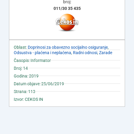
broj:
011/30 35 435
Oblast:
Doprinosi za obavezno socijalno osiguranje
,
Odsustva - plaćena i neplaćena
,
Radni odnosi
,
Zarade
Časopis: Informator
Broj: 14
Godina: 2019
Datum objave: 25/06/2019
Strana: 113
Izvor: CEKOS IN