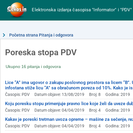
Elektronska izdanja časopisa "Informator" i "PDV"
Početna strana Pitanja i odgovora
Poreska stopa PDV
Ukupno 16 pitanja i odgovora
Lice “A” ima ugovor o zakupu poslovnog prostora sa licem “B”. U 
infostana stiže licu “A” sa obračunom poreza od 10%. Kako je is
Časopis: PDV
Datum objave: 13/08/2019
Broj: 8
Godina: 2019
Koju poresku stopu primenjuje pravno lice koje želi da uveze d
Časopis: PDV
Datum objave: 04/04/2019
Broj: 4
Godina: 2019
Kakav je poreski tretman uvoza opreme – mašine za sečenje, reza
Časopis: PDV
Datum objave: 04/04/2019
Broj: 4
Godina: 2019