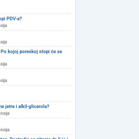
topi PDV-a?
sija
sija
Po kojoj poreskoj stopi će se
sija
sija
 jetre i alkil-glicerola?
ansija
ansija