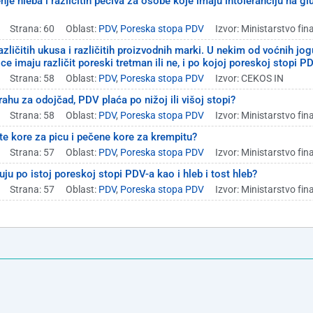
je hleba i različitih peciva za osobe koje imaju intoleranciju na glut
Strana: 60
Oblast:
PDV
,
Poreska stopa PDV
Izvor: Ministarstvo fin
zličitih ukusa i različitih proizvodnih marki. U nekim od voćnih jogur
rice imaju različit poreski tretman ili ne, i po kojoj poreskoj stopi 
Strana: 58
Oblast:
PDV
,
Poreska stopa PDV
Izvor: CEKOS IN
ahu za odojčad, PDV plaća po nižoj ili višoj stopi?
Strana: 58
Oblast:
PDV
,
Poreska stopa PDV
Izvor: Ministarstvo fin
e kore za picu i pečene kore za krempitu?
Strana: 57
Oblast:
PDV
,
Poreska stopa PDV
Izvor: Ministarstvo fin
uju po istoj poreskoj stopi PDV-a kao i hleb i tost hleb?
Strana: 57
Oblast:
PDV
,
Poreska stopa PDV
Izvor: Ministarstvo fin