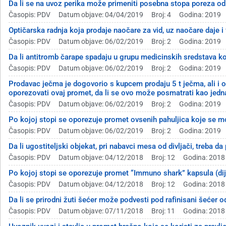
Da li se na uvoz perika može primeniti posebna stopa poreza o
Časopis: PDV
Datum objave: 04/04/2019
Broj: 4
Godina: 2019
Optičarska radnja koja prodaje naočare za vid, uz naočare daje i
Časopis: PDV
Datum objave: 06/02/2019
Broj: 2
Godina: 2019
Da li antitromb čarape spadaju u grupu medicinskih sredstava k
Časopis: PDV
Datum objave: 06/02/2019
Broj: 2
Godina: 2019
Prodavac ječma je dogovorio s kupcem prodaju 5 t ječma, ali i 
oporezovati ovaj promet, da li se ovo može posmatrati kao jedna
Časopis: PDV
Datum objave: 06/02/2019
Broj: 2
Godina: 2019
Po kojoj stopi se oporezuje promet ovsenih pahuljica koje se 
Časopis: PDV
Datum objave: 06/02/2019
Broj: 2
Godina: 2019
Da li ugostiteljski objekat, pri nabavci mesa od divljači, treba d
Časopis: PDV
Datum objave: 04/12/2018
Broj: 12
Godina: 2018
Po kojoj stopi se oporezuje promet “Immuno shark” kapsula (dijetet
Časopis: PDV
Datum objave: 04/12/2018
Broj: 12
Godina: 2018
Da li se prirodni žuti šećer može podvesti pod rafinisani šećer od
Časopis: PDV
Datum objave: 07/11/2018
Broj: 11
Godina: 2018