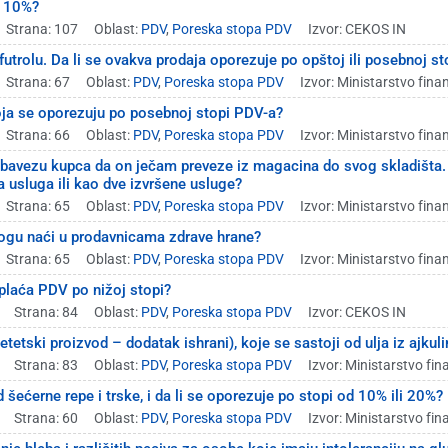
d 10%?
Strana: 107
Oblast:
PDV
,
Poreska stopa PDV
Izvor: CEKOS IN
 futrolu. Da li se ovakva prodaja oporezuje po opštoj ili posebnoj s
Strana: 67
Oblast:
PDV
,
Poreska stopa PDV
Izvor: Ministarstvo finan
oja se oporezuju po posebnoj stopi PDV-a?
Strana: 66
Oblast:
PDV
,
Poreska stopa PDV
Izvor: Ministarstvo finan
obavezu kupca da on ječam preveze iz magacina do svog skladišta. 
 usluga ili kao dve izvršene usluge?
Strana: 65
Oblast:
PDV
,
Poreska stopa PDV
Izvor: Ministarstvo finan
mogu naći u prodavnicama zdrave hrane?
Strana: 65
Oblast:
PDV
,
Poreska stopa PDV
Izvor: Ministarstvo finan
a plaća PDV po nižoj stopi?
Strana: 84
Oblast:
PDV
,
Poreska stopa PDV
Izvor: CEKOS IN
ski proizvod – dodatak ishrani), koje se sastoji od ulja iz ajkuline
Strana: 83
Oblast:
PDV
,
Poreska stopa PDV
Izvor: Ministarstvo fin
 šećerne repe i trske, i da li se oporezuje po stopi od 10% ili 20%?
Strana: 60
Oblast:
PDV
,
Poreska stopa PDV
Izvor: Ministarstvo fin