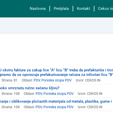
Naslovna
Pretplata
Kontakt
Cekos in
okviru fakture za zakup lice “A” licu “B” treba da prefakturiše i tr
pravno da se oporezuje prefakurisavanje računa za infostan licu “B
Strana: 81
Oblast:
PDV
,
Poreska stopa PDV
Izvor: CEKOS IN
uboko smrznutu ručno sečenu šljivu?
Strana: 108
Oblast:
PDV
,
Poreska stopa PDV
Izvor: CEKOS IN
nje i oblikovanje pločastih materijala od metala, plastike, gume i 
Strana: 108
Oblast:
PDV
,
Poreska stopa PDV
Izvor: CEKOS IN