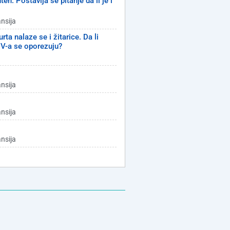
en. Postavlja se pitanje da li je i
ansija
ta nalaze se i žitarice. Da li
PDV-a se oporezuju?
ansija
ansija
ansija