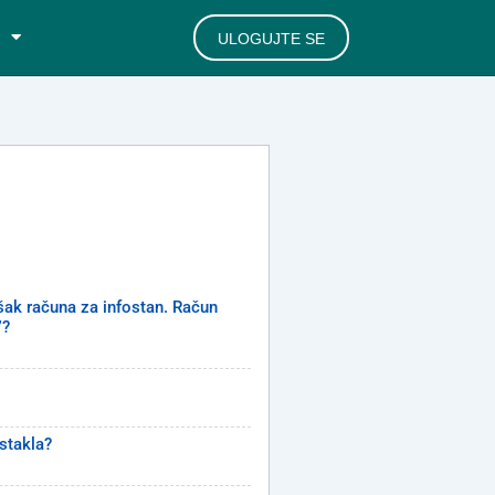
ULOGUJTE SE
ošak računa za infostan. Račun
”?
stakla?