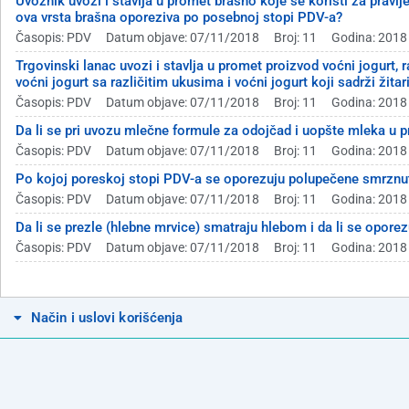
Uvoznik uvozi i stavlja u promet brašno koje se koristi za pravljen
ova vrsta brašna oporeziva po posebnoj stopi PDV-a?
Časopis: PDV
Datum objave: 07/11/2018
Broj: 11
Godina: 2018
Trgovinski lanac uvozi i stavlja u promet proizvod voćni jogurt, ra
voćni jogurt sa različitim ukusima i voćni jogurt koji sadrži žita
Časopis: PDV
Datum objave: 07/11/2018
Broj: 11
Godina: 2018
Da li se pri uvozu mlečne formule za odojčad i uopšte mleka u pr
Časopis: PDV
Datum objave: 07/11/2018
Broj: 11
Godina: 2018
Po kojoj poreskoj stopi PDV-a se oporezuju polupečene smrznut
Časopis: PDV
Datum objave: 07/11/2018
Broj: 11
Godina: 2018
Da li se prezle (hlebne mrvice) smatraju hlebom i da li se oporez
Časopis: PDV
Datum objave: 07/11/2018
Broj: 11
Godina: 2018
Način i uslovi korišćenja