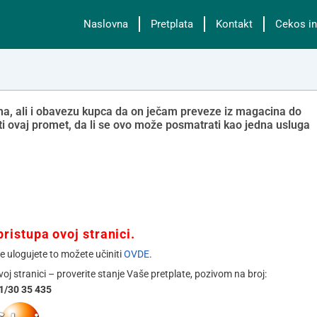
Naslovna
Pretplata
Kontakt
Cekos in
a, ali i obavezu kupca da on ječam preveze iz magacina do
ti ovaj promet, da li se ovo može posmatrati kao jedna usluga
ristupa ovoj stranici.
se ulogujete to možete učiniti
OVDE
.
ovoj stranici – proverite stanje Vaše pretplate, pozivom na broj:
1/30 35 435