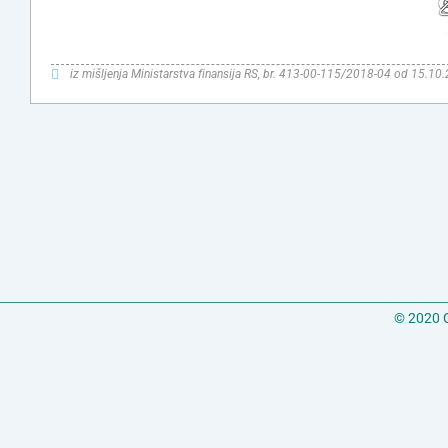
iz mišljenja Ministarstva finansija RS, br. 413-00-115/2018-04 od 15.10
© 2020 C