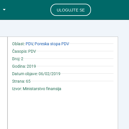
ULOGUJTE SE
Oblast:
PDV
,
Poreska stopa PDV
Časopis: PDV
Broj: 2
Godina: 2019
Datum objave: 06/02/2019
Strana: 65
Izvor: Ministarstvo finansija