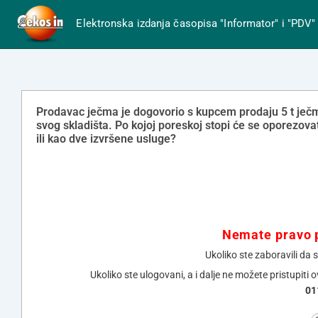
Elektronska izdanja časopisa "Informator" i "PDV"
Prodavac ječma je dogovorio s kupcem prodaju 5 t ječm
svog skladišta. Po kojoj poreskoj stopi će se oporezova
ili kao dve izvršene usluge?
Nemate pravo p
Ukoliko ste zaboravili da 
Ukoliko ste ulogovani, a i dalje ne možete pristupiti 
01