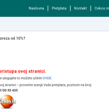
Naslovna
Pretplata
Kontakt
Cekos in
poreza od 10%?
ristupa ovoj stranici.
se ulogujete to možete učiniti
OVDE
.
ovoj stranici – proverite stanje Vaše pretplate, pozivom na broj:
1/30 35 435