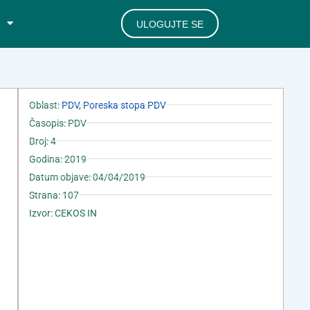
ULOGUJTE SE
Oblast:
PDV
,
Poreska stopa PDV
Časopis: PDV
Broj: 4
Godina: 2019
Datum objave: 04/04/2019
Strana: 107
Izvor: CEKOS IN