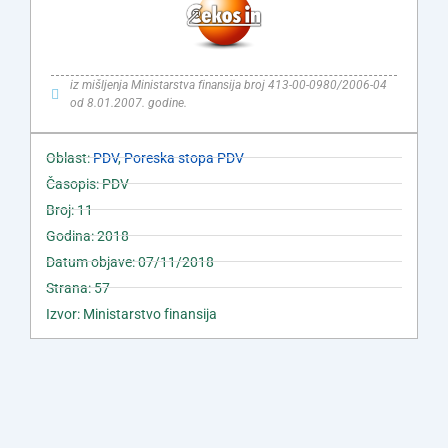
iz mišljenja Ministarstva finansija broj 413-00-0980/2006-04
od 8.01.2007. godine.
Oblast:
PDV
,
Poreska stopa PDV
Časopis: PDV
Broj: 11
Godina: 2018
Datum objave: 07/11/2018
Strana: 57
Izvor: Ministarstvo finansija