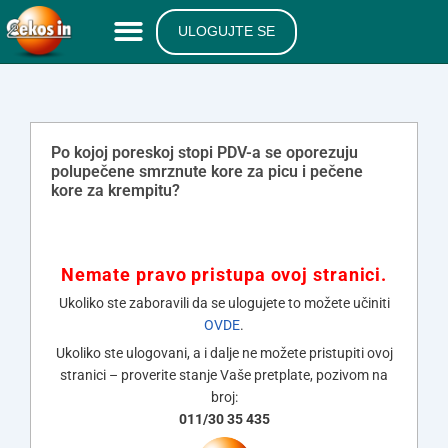
ULOGUJTE SE
Po kojoj poreskoj stopi PDV-a se oporezuju
polupečene smrznute kore za picu i pečene
kore za krempitu?
Nemate pravo pristupa ovoj stranici.
Ukoliko ste zaboravili da se ulogujete to možete učiniti
OVDE
.
Ukoliko ste ulogovani, a i dalje ne možete pristupiti ovoj
stranici – proverite stanje Vaše pretplate, pozivom na
broj:
011/30 35 435