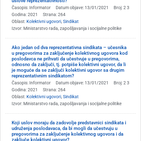
uslove reprezentativnosti?
Časopis: Informator
Datum objave: 13/01/2021
Broj: 2 3
Godina: 2021
Strana: 264
Oblast:
Kolektivni ugovori
,
Sindikat
Izvor: Ministarstvo rada, zapošljavanja i socijalne politike
Ako jedan od dva reprezentativna sindikata – učesnika
u pregovorima za zaključenje kolektivnog ugovora kod
poslodavca ne prihvati da učestvuje u pregovorima,
odnosno da zaključi, tj. potpiše kolektivni ugovor, da li
je moguće da se zaključi kolektivni ugovor sa drugim
reprezentativnim sindikatom?
Časopis: Informator
Datum objave: 13/01/2021
Broj: 2 3
Godina: 2021
Strana: 264
Oblast:
Kolektivni ugovori
,
Sindikat
Izvor: Ministarstvo rada, zapošljavanja i socijalne politike
Koji uslov moraju da zadovolje predstavnici sindikata i
udruženja poslodavaca, da bi mogli da učestvuju u
pregovorima za zaključenje kolektivnog ugovora i da
zaključe kolektivni ugovor?