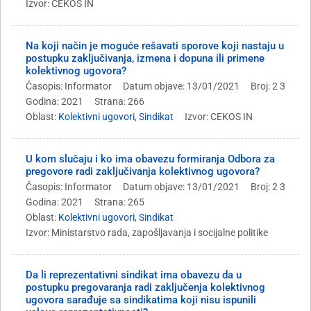
Izvor: CEKOS IN
Na koji način je moguće rešavati sporove koji nastaju u
postupku zaključivanja, izmena i dopuna ili primene
kolektivnog ugovora?
Časopis: Informator
Datum objave: 13/01/2021
Broj: 2 3
Godina: 2021
Strana: 266
Oblast:
Kolektivni ugovori
,
Sindikat
Izvor: CEKOS IN
U kom slučaju i ko ima obavezu formiranja Odbora za
pregovore radi zaključivanja kolektivnog ugovora?
Časopis: Informator
Datum objave: 13/01/2021
Broj: 2 3
Godina: 2021
Strana: 265
Oblast:
Kolektivni ugovori
,
Sindikat
Izvor: Ministarstvo rada, zapošljavanja i socijalne politike
Da li reprezentativni sindikat ima obavezu da u
postupku pregovaranja radi zaključenja kolektivnog
ugovora sarađuje sa sindikatima koji nisu ispunili