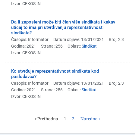
Izvor: CEKOS IN
Da li zaposleni može biti član više sindikata i kakav
uticaj to ima pri utvrđivanju reprezentativnosti
sindikata?
Časopis: Informator
Datum objave: 13/01/2021
Broj: 2 3
Godina: 2021
Strana: 256
Oblast:
Sindikat
Izvor: CEKOS IN
Ko utvrđuje reprezentativnost sindikata kod
poslodavca?
Časopis: Informator
Datum objave: 13/01/2021
Broj: 2 3
Godina: 2021
Strana: 256
Oblast:
Sindikat
Izvor: CEKOS IN
« Prethodna
1
2
Naredna »