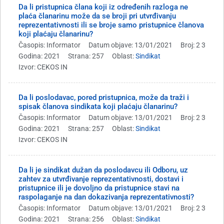
Da li pristupnica člana koji iz određenih razloga ne
plaća članarinu može da se broji pri utvrđivanju
reprezentativnosti ili se broje samo pristupnice članova
koji plaćaju članarinu?
Časopis: Informator
Datum objave: 13/01/2021
Broj: 2 3
Godina: 2021
Strana: 257
Oblast:
Sindikat
Izvor: CEKOS IN
Da li poslodavac, pored pristupnica, može da traži i
spisak članova sindikata koji plaćaju članarinu?
Časopis: Informator
Datum objave: 13/01/2021
Broj: 2 3
Godina: 2021
Strana: 257
Oblast:
Sindikat
Izvor: CEKOS IN
Da li je sindikat dužan da poslodavcu ili Odboru, uz
zahtev za utvrđivanje reprezentativnosti, dostavi i
pristupnice ili je dovoljno da pristupnice stavi na
raspolaganje na dan dokazivanja reprezentativnosti?
Časopis: Informator
Datum objave: 13/01/2021
Broj: 2 3
Godina: 2021
Strana: 256
Oblast:
Sindikat