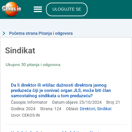
ULOGUJTE SE
Početna strana Pitanja i odgovora
Sindikat
Ukupno 30 pitanja i odgovora
Da li direktor ili vršilac dužnosti direktora javnog
preduzeća čiji je osnivač organ JLS, može biti član
samostalnog sindikata u tom preduzeću?
Časopis: Informator
Datum objave: 25/10/2024
Broj: 21
Godina: 2024
Strana: 124
Oblast:
Direktori
,
Sindikat
Izvor: CEKOS IN