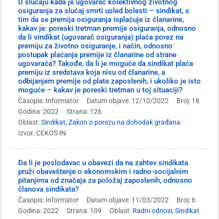
U slučaju kada je ugovarač kolektivnog životnog
osiguranja za slučaj smrti usled bolesti – sindikat, s
tim da se premija osiguranja isplaćuje iz članarine,
kakav je: poreski tretman premije osiguranja, odnosno
da li sindikat (ugovarač osiguranja) plaća porez na
premiju za životno osiguranje, i način, odnosno
postupak plaćanja premije iz članarine od strane
ugovarača? Takođe, da li je moguće da sindikat plaća
premiju iz sredstava koja nisu od članarine, a
odbijanjem premije od plate zaposlenih, i ukoliko je isto
moguće – kakav je poreski tretman u toj situaciji?
Časopis: Informator
Datum objave: 12/10/2022
Broj: 18
Godina: 2022
Strana: 126
Oblast:
Sindikat
,
Zakon o porezu na dohodak građana
Izvor: CEKOS IN
Da li je poslodavac u obavezi da na zahtev sindikata
pruži obaveštenje o ekonomskim i radno-socijalnim
pitanjima od značaja za položaj zaposlenih, odnosno
članova sindikata?
Časopis: Informator
Datum objave: 11/03/2022
Broj: 6
Godina: 2022
Strana: 109
Oblast:
Radni odnosi
,
Sindikat