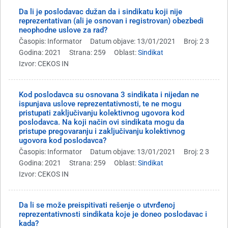
Da li je poslodavac dužan da i sindikatu koji nije
reprezentativan (ali je osnovan i registrovan) obezbedi
neophodne uslove za rad?
Časopis: Informator
Datum objave: 13/01/2021
Broj: 2 3
Godina: 2021
Strana: 259
Oblast:
Sindikat
Izvor: CEKOS IN
Kod poslodavca su osnovana 3 sindikata i nijedan ne
ispunjava uslove reprezentativnosti, te ne mogu
pristupati zaključivanju kolektivnog ugovora kod
poslodavca. Na koji način ovi sindikata mogu da
pristupe pregovaranju i zaključivanju kolektivnog
ugovora kod poslodavca?
Časopis: Informator
Datum objave: 13/01/2021
Broj: 2 3
Godina: 2021
Strana: 259
Oblast:
Sindikat
Izvor: CEKOS IN
Da li se može preispitivati rešenje o utvrđenoj
reprezentativnosti sindikata koje je doneo poslodavac i
kada?