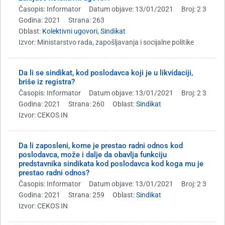
Časopis: Informator
Datum objave: 13/01/2021
Broj: 2 3
Godina: 2021
Strana: 263
Oblast:
Kolektivni ugovori
,
Sindikat
Izvor: Ministarstvo rada, zapošljavanja i socijalne politike
Da li se sindikat, kod poslodavca koji je u likvidaciji,
briše iz registra?
Časopis: Informator
Datum objave: 13/01/2021
Broj: 2 3
Godina: 2021
Strana: 260
Oblast:
Sindikat
Izvor: CEKOS IN
Da li zaposleni, kome je prestao radni odnos kod
poslodavca, može i dalje da obavlja funkciju
predstavnika sindikata kod poslodavca kod koga mu je
prestao radni odnos?
Časopis: Informator
Datum objave: 13/01/2021
Broj: 2 3
Godina: 2021
Strana: 259
Oblast:
Sindikat
Izvor: CEKOS IN