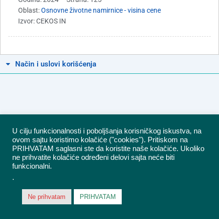
Oblast:
Osnovne životne namirnice - visina cene
Izvor: CEKOS IN
Način i uslovi korišćenja
U cilju funkcionalnosti i poboljšanja korisničkog iskustva, na
ovom sajtu koristimo kolačiće ("cookies"). Pritiskom na
PRIHVATAM saglasni ste da koristite naše kolačiće. Ukoliko
ne prihvatite kolačiće određeni delovi sajta neće biti
funkcionalni.
© 2020 CEKOS IN DOO – privredno društvo za izdavačku delatnost i
.
ekonomski konsalting
Ne prihvatam
PRIHVATAM