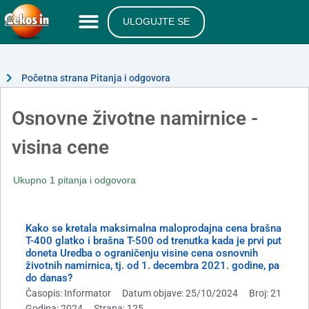
ULOGUJTE SE
Početna strana Pitanja i odgovora
Osnovne životne namirnice -
visina cene
Ukupno 1 pitanja i odgovora
Kako se kretala maksimalna maloprodajna cena brašna
T-400 glatko i brašna T-500 od trenutka kada je prvi put
doneta Uredba o ograničenju visine cena osnovnih
životnih namirnica, tj. od 1. decembra 2021. godine, pa
do danas?
Časopis: Informator
Datum objave: 25/10/2024
Broj: 21
Godina: 2024
Strana: 125