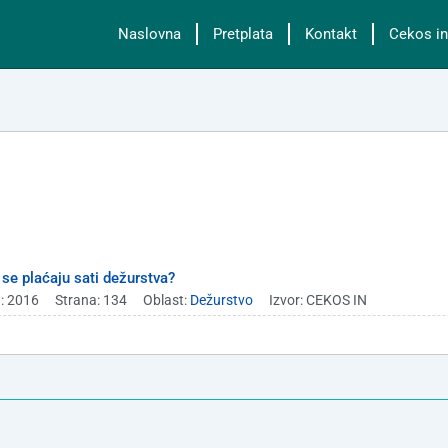
Naslovna
Pretplata
Kontakt
Cekos in
se plaćaju sati dežurstva?
: 2016
Strana: 134
Oblast:
Dežurstvo
Izvor: CEKOS IN