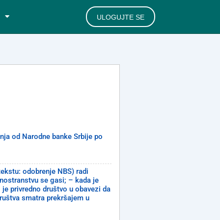
ULOGUJTE SE
renja od Narodne banke Srbije po
tekstu: odobrenje NBS) radi
nostranstvu se gasi; – kada je
i je privredno društvo u obavezi da
društva smatra prekršajem u