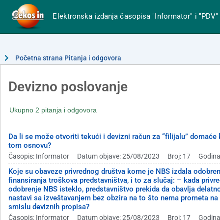
Elektronska izdanja časopisa "Informator" i "PDV"
Početna strana Pitanja i odgovora
Devizno poslovanje
Ukupno 2 pitanja i odgovora
Da li se može otvoriti tekući i devizni račun za “filijalu” domać
tom osnovu?
Časopis: Informator
Datum objave: 25/08/2023
Broj: 17
Godina
Koje su obaveze privrednog društva kome je NBS izdala odobrenj
finansiranja troškova predstavništva, i to za slučaj: – kada pri
odobrenje NBS isteklo, predstavništvo prekida da obavlja delatnos
nastavi sa izveštavanjem bez obzira na to što nema prometa na 
smislu deviznih propisa?
Časopis: Informator
Datum objave: 25/08/2023
Broj: 17
Godina