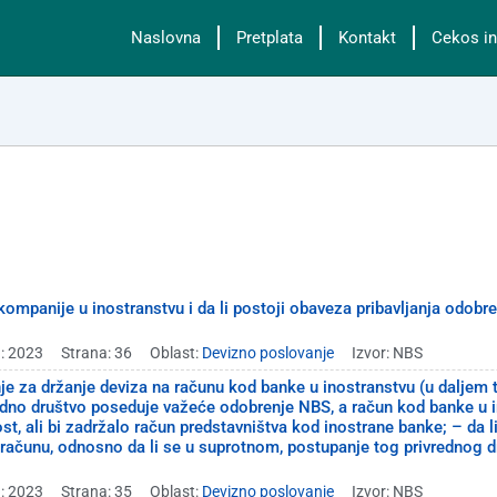
Naslovna
Pretplata
Kontakt
Cekos in
e kompanije u inostranstvu i da li postoji obaveza pribavljanja odob
: 2023
Strana: 36
Oblast:
Devizno poslovanje
Izvor: NBS
e za držanje deviza na računu kod banke u inostranstvu (u daljem 
vredno društvo poseduje važeće odobrenje NBS, a račun kod banke u i
t, ali bi zadržalo račun predstavništva kod inostrane banke; – da l
računu, odnosno da li se u suprotnom, postupanje tog privrednog 
: 2023
Strana: 35
Oblast:
Devizno poslovanje
Izvor: NBS