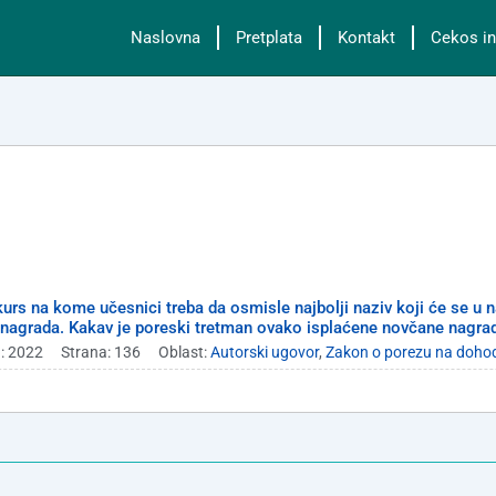
Naslovna
Pretplata
Kontakt
Cekos in
urs na kome učesnici treba da osmisle najbolji naziv koji će se u n
 nagrada. Kakav je poreski tretman ovako isplaćene novčane nagrad
: 2022
Strana: 136
Oblast:
Autorski ugovor
,
Zakon o porezu na doho