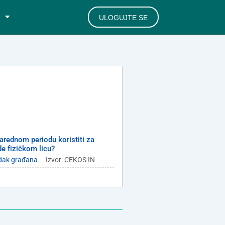
ULOGUJTE SE
arednom periodu koristiti za
e fizičkom licu?
dak građana
Izvor: CEKOS IN