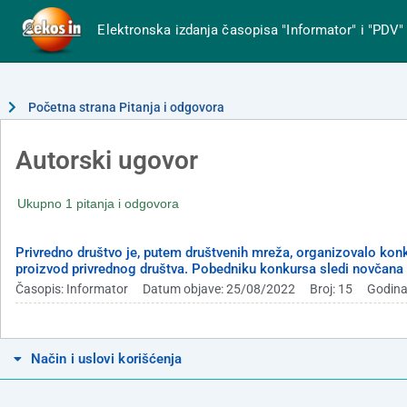
Elektronska izdanja časopisa "Informator" i "PDV"
Početna strana Pitanja i odgovora
Autorski ugovor
Ukupno 1 pitanja i odgovora
Privredno društvo je, putem društvenih mreža, organizovalo konk
proizvod privrednog društva. Pobedniku konkursa sledi novčana
Časopis: Informator
Datum objave: 25/08/2022
Broj: 15
Godina
Način i uslovi korišćenja