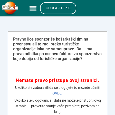
ULOGUJTE SE
Pravno lice sponzoriše košarkaški tim na
prvenstvu ali to radi preko turističke
organizacije lokalne samouprave. Da li ima
pravo odbitka po osnovu fakture za sponzorstvo
koje dobija od turističke organizacije?
Nemate pravo pristupa ovoj stranici.
Ukoliko ste zaboravili da se ulogujete to možete učiniti
OVDE
.
Ukoliko ste ulogovani, a i dalje ne možete pristupiti ovoj
stranici – proverite stanje Vaše pretplate, pozivom na
broj: