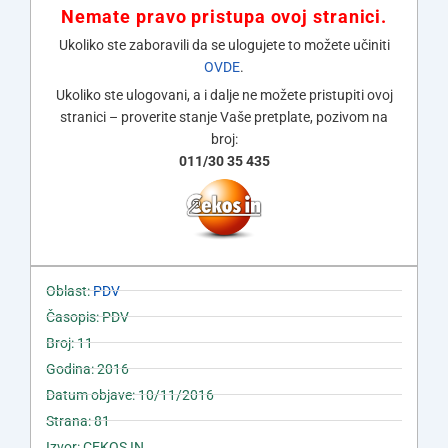
Nemate pravo pristupa ovoj stranici.
Ukoliko ste zaboravili da se ulogujete to možete učiniti
OVDE
.
Ukoliko ste ulogovani, a i dalje ne možete pristupiti ovoj
stranici – proverite stanje Vaše pretplate, pozivom na
broj:
011/30 35 435
Oblast:
PDV
Časopis: PDV
Broj: 11
Godina: 2016
Datum objave: 10/11/2016
Strana: 81
Izvor: CEKOS IN