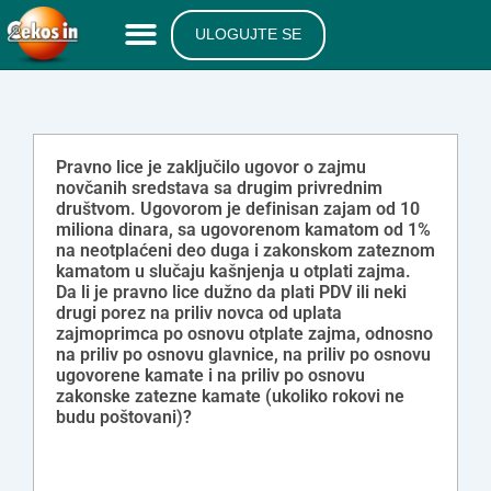
ULOGUJTE SE
Pravno lice je zaključilo ugovor o zajmu
novčanih sredstava sa drugim privrednim
društvom. Ugovorom je definisan zajam od 10
miliona dinara, sa ugovorenom kamatom od 1%
na neotplaćeni deo duga i zakonskom zateznom
kamatom u slučaju kašnjenja u otplati zajma.
Da li je pravno lice dužno da plati PDV ili neki
drugi porez na priliv novca od uplata
zajmoprimca po osnovu otplate zajma, odnosno
na priliv po osnovu glavnice, na priliv po osnovu
ugovorene kamate i na priliv po osnovu
zakonske zatezne kamate (ukoliko rokovi ne
budu poštovani)?