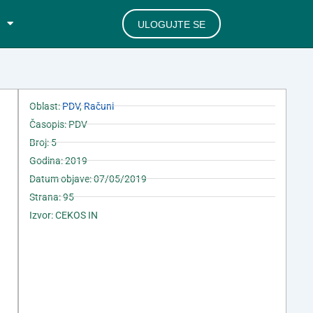
ULOGUJTE SE
Oblast:
PDV
,
Računi
Časopis: PDV
Broj: 5
Godina: 2019
Datum objave: 07/05/2019
Strana: 95
Izvor: CEKOS IN