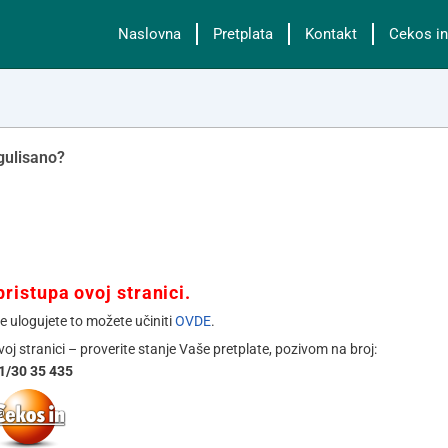
Naslovna
Pretplata
Kontakt
Cekos in
egulisano?
ristupa ovoj stranici.
se ulogujete to možete učiniti
OVDE
.
ovoj stranici – proverite stanje Vaše pretplate, pozivom na broj:
1/30 35 435