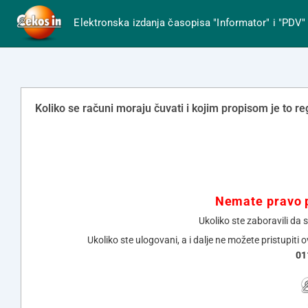
Elektronska izdanja časopisa "Informator" i "PDV"
Koliko se računi moraju čuvati i kojim propisom je to r
Nemate pravo p
Ukoliko ste zaboravili da 
Ukoliko ste ulogovani, a i dalje ne možete pristupiti 
01