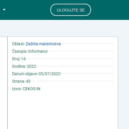
ULOGUJTE SE
Oblast:
Zaštita materinstva
Časopis: Informator
Broj: 14
Godina: 2023
Datum objave: 05/07/2023
Strana: 42
Izvor: CEKOS IN