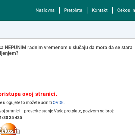
Naslovna
Pretplata
Kontakt
Cekos in
 sa NEPUNIM radnim vremenom u slučaju da mora da se stara
oljenjem?
ristupa ovoj stranici.
se ulogujete to možete učiniti
OVDE
.
ovoj stranici – proverite stanje Vaše pretplate, pozivom na broj:
1/30 35 435