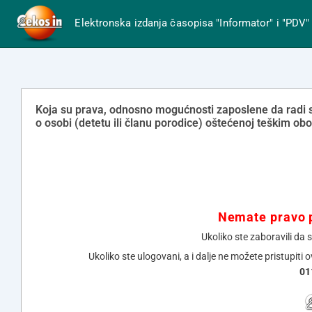
Elektronska izdanja časopisa "Informator" i "PDV"
Koja su prava, odnosno mogućnosti zaposlene da radi
o osobi (detetu ili članu porodice) oštećenoj teškim ob
Nemate pravo p
Ukoliko ste zaboravili da 
Ukoliko ste ulogovani, a i dalje ne možete pristupiti 
01