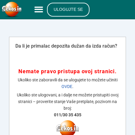
ULOGUJTE SE
Da li je primalac depozita dužan da izda račun?
Nemate pravo pristupa ovoj stranici.
Ukoliko ste zaboravili da se ulogujete to možete učiniti
OVDE
.
Ukoliko ste ulogovani, a i dalje ne možete pristupiti ovoj
stranici – proverite stanje Vaše pretplate, pozivom na
broj:
011/30 35 435