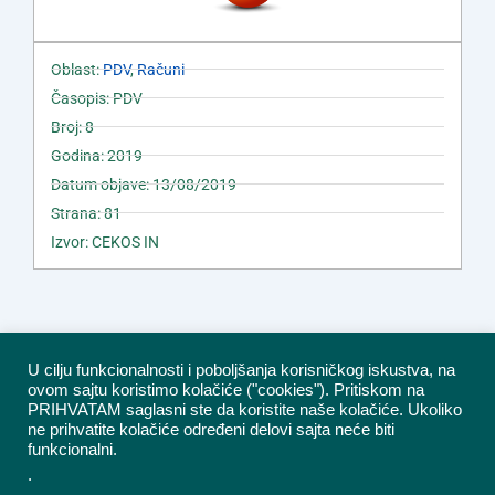
Oblast:
PDV
,
Računi
Časopis: PDV
Broj: 8
Godina: 2019
Datum objave: 13/08/2019
Strana: 81
Izvor: CEKOS IN
U cilju funkcionalnosti i poboljšanja korisničkog iskustva, na
ovom sajtu koristimo kolačiće ("cookies"). Pritiskom na
PRIHVATAM saglasni ste da koristite naše kolačiće. Ukoliko
ne prihvatite kolačiće određeni delovi sajta neće biti
funkcionalni.
.