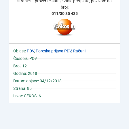
stranici – proverite stanje Vaše pretplate, pozivom na
broj:
011/30 35 435
Oblast:
PDV
,
Poreska prijava PDV
,
Računi
Časopis: PDV
Broj: 12
Godina: 2018
Datum objave: 04/12/2018
Strana: 85
Izvor: CEKOS IN