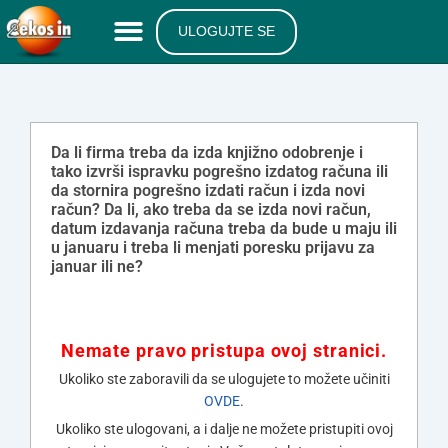
ULOGUJTE SE
Da li firma treba da izda knjižno odobrenje i
tako izvrši ispravku pogrešno izdatog računa ili
da stornira pogrešno izdati račun i izda novi
račun? Da li, ako treba da se izda novi račun,
datum izdavanja računa treba da bude u maju ili
u januaru i treba li menjati poresku prijavu za
januar ili ne?
Nemate pravo pristupa ovoj stranici.
Ukoliko ste zaboravili da se ulogujete to možete učiniti
OVDE
.
Ukoliko ste ulogovani, a i dalje ne možete pristupiti ovoj