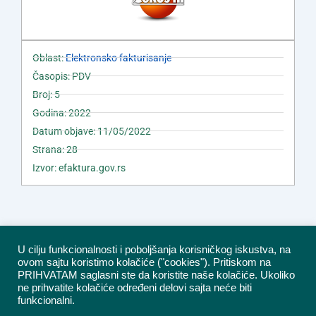
Oblast:
Elektronsko fakturisanje
Časopis: PDV
Broj: 5
Godina: 2022
Datum objave: 11/05/2022
Strana: 28
Izvor: efaktura.gov.rs
U cilju funkcionalnosti i poboljšanja korisničkog iskustva, na
ovom sajtu koristimo kolačiće ("cookies"). Pritiskom na
PRIHVATAM saglasni ste da koristite naše kolačiće. Ukoliko
ne prihvatite kolačiće određeni delovi sajta neće biti
funkcionalni.