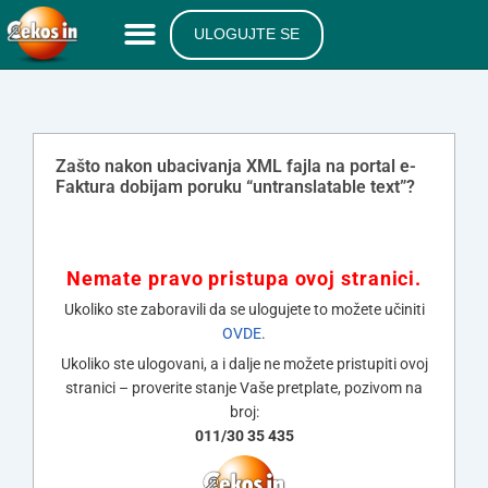
ULOGUJTE SE
Zašto nakon ubacivanja XML fajla na portal e-
Faktura dobijam poruku “untranslatable text”?
Nemate pravo pristupa ovoj stranici.
Ukoliko ste zaboravili da se ulogujete to možete učiniti
OVDE
.
Ukoliko ste ulogovani, a i dalje ne možete pristupiti ovoj
stranici – proverite stanje Vaše pretplate, pozivom na
broj:
011/30 35 435