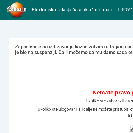
Elektronska izdanja časopisa "Informator" i "PDV"
Zaposleni je na izdržavanju kazne zatvora u trajanju od
je bio na suspenziji. Da li možemo da mu damo sada o
Nemate pravo p
Ukoliko ste zaboravili da 
Ukoliko ste ulogovani, a i dalje ne možete pristupiti 
01