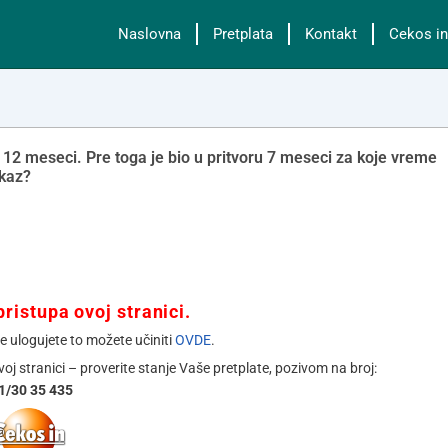
Naslovna
Pretplata
Kontakt
Cekos in
 12 meseci. Pre toga je bio u pritvoru 7 meseci za koje vreme
tkaz?
ristupa ovoj stranici.
se ulogujete to možete učiniti
OVDE
.
ovoj stranici – proverite stanje Vaše pretplate, pozivom na broj:
1/30 35 435