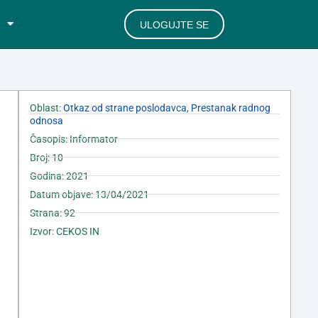
ULOGUJTE SE
Oblast:
Otkaz od strane poslodavca
,
Prestanak radnog
odnosa
Časopis: Informator
Broj: 10
Godina: 2021
Datum objave: 13/04/2021
Strana: 92
Izvor: CEKOS IN