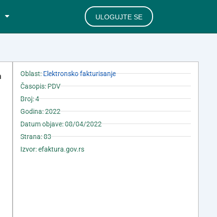
ULOGUJTE SE
Oblast:
Elektronsko fakturisanje
m
Časopis: PDV
Broj: 4
Godina: 2022
Datum objave: 08/04/2022
Strana: 83
Izvor: efaktura.gov.rs