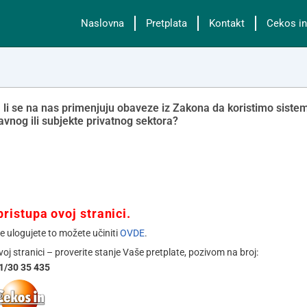
Naslovna
Pretplata
Kontakt
Cekos in
a li se na nas primenjuju obaveze iz Zakona da koristimo siste
avnog ili subjekte privatnog sektora?
ristupa ovoj stranici.
se ulogujete to možete učiniti
OVDE
.
ovoj stranici – proverite stanje Vaše pretplate, pozivom na broj:
1/30 35 435