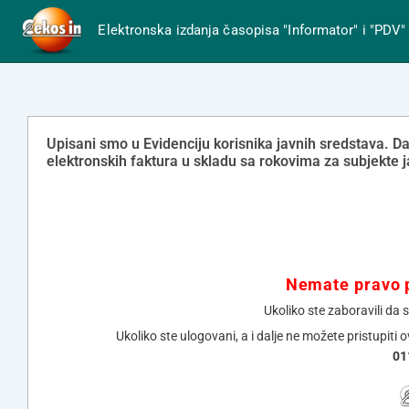
Elektronska izdanja časopisa "Informator" i "PDV"
Upisani smo u Evidenciju korisnika javnih sredstava. D
elektronskih faktura u skladu sa rokovima za subjekte j
Nemate pravo p
Ukoliko ste zaboravili da 
Ukoliko ste ulogovani, a i dalje ne možete pristupiti 
01