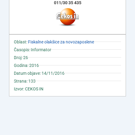
011/30 35 435
Oblast:
Fiskalne olakšice za novozaposlene
Časopis: Informator
Broj: 26
Godina: 2016
Datum objave: 14/11/2016
Strana: 133
Izvor: CEKOS IN