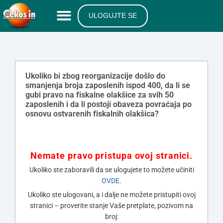
ULOGUJTE SE
Ukoliko bi zbog reorganizacije došlo do
smanjenja broja zaposlenih ispod 400, da li se
gubi pravo na fiskalne olakšice za svih 50
zaposlenih i da li postoji obaveza povraćaja po
osnovu ostvarenih fiskalnih olakšica?
Nemate pravo pristupa ovoj stranici.
Ukoliko ste zaboravili da se ulogujete to možete učiniti
OVDE
.
Ukoliko ste ulogovani, a i dalje ne možete pristupiti ovoj
stranici – proverite stanje Vaše pretplate, pozivom na
broj: