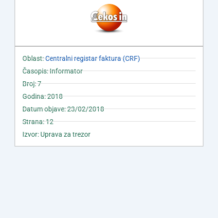
Oblast:
Centralni registar faktura (CRF)
Časopis: Informator
Broj: 7
Godina: 2018
Datum objave: 23/02/2018
Strana: 12
Izvor: Uprava za trezor