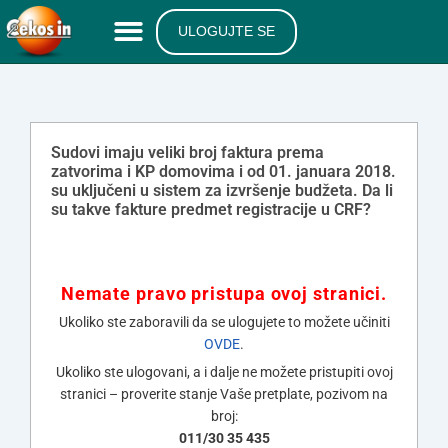
ULOGUJTE SE
Sudovi imaju veliki broj faktura prema
zatvorima i KP domovima i od 01. januara 2018.
su uključeni u sistem za izvršenje budžeta. Da li
su takve fakture predmet registracije u CRF?
Nemate pravo pristupa ovoj stranici.
Ukoliko ste zaboravili da se ulogujete to možete učiniti
OVDE
.
Ukoliko ste ulogovani, a i dalje ne možete pristupiti ovoj
stranici – proverite stanje Vaše pretplate, pozivom na
broj:
011/30 35 435