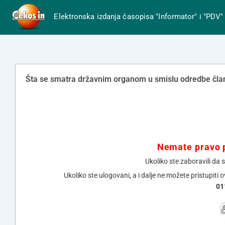
Elektronska izdanja časopisa "Informator" i "PDV"
Šta se smatra državnim organom u smislu odredbe član
Nemate pravo p
Ukoliko ste zaboravili da 
Ukoliko ste ulogovani, a i dalje ne možete pristupiti 
01