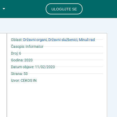
ULOGUJTE SE
Oblast:
Državni organi
,
Državni službenici
,
Minuli rad
Časopis: Informator
Broj: 6
Godina: 2020
Datum objave: 11/02/2020
Strana: 58
Izvor: CEKOS IN