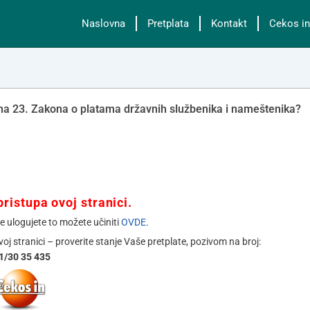
Naslovna
Pretplata
Kontakt
Cekos in
a 23. Zakona o platama državnih službenika i nameštenika?
ristupa ovoj stranici.
se ulogujete to možete učiniti
OVDE
.
ovoj stranici – proverite stanje Vaše pretplate, pozivom na broj:
1/30 35 435