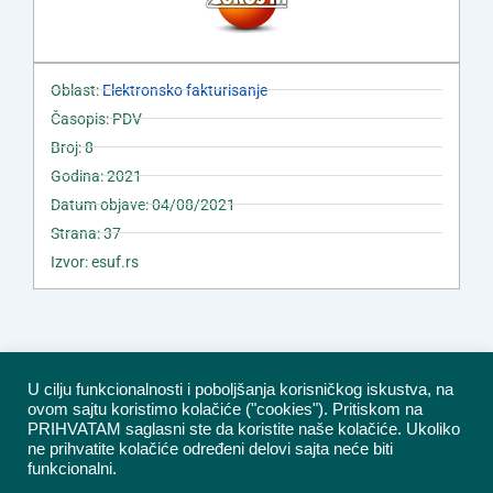
Oblast:
Elektronsko fakturisanje
Časopis: PDV
Broj: 8
Godina: 2021
Datum objave: 04/08/2021
Strana: 37
Izvor: esuf.rs
U cilju funkcionalnosti i poboljšanja korisničkog iskustva, na
ovom sajtu koristimo kolačiće ("cookies"). Pritiskom na
PRIHVATAM saglasni ste da koristite naše kolačiće. Ukoliko
ne prihvatite kolačiće određeni delovi sajta neće biti
funkcionalni.