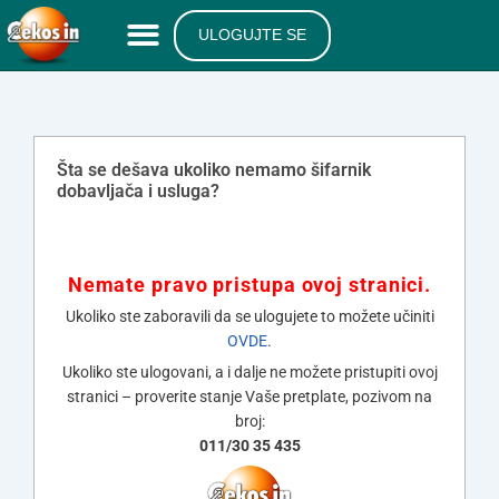
ULOGUJTE SE
Šta se dešava ukoliko nemamo šifarnik
dobavljača i usluga?
Nemate pravo pristupa ovoj stranici.
Ukoliko ste zaboravili da se ulogujete to možete učiniti
OVDE
.
Ukoliko ste ulogovani, a i dalje ne možete pristupiti ovoj
stranici – proverite stanje Vaše pretplate, pozivom na
broj:
011/30 35 435