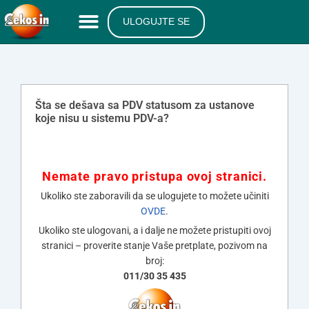
ULOGUJTE SE
Šta se dešava sa PDV statusom za ustanove
koje nisu u sistemu PDV-a?
Nemate pravo pristupa ovoj stranici.
Ukoliko ste zaboravili da se ulogujete to možete učiniti
OVDE
.
Ukoliko ste ulogovani, a i dalje ne možete pristupiti ovoj
stranici – proverite stanje Vaše pretplate, pozivom na
broj:
011/30 35 435