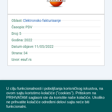
Oblast:
Elektronsko fakturisanje
Časopis: PDV
Broj: 5
Godina: 2022
Datum objave: 11/05/2022
Strana: 34
Izvor: esuf.rs
U cilju funkcionalnosti i poboljšanja korisničkog iskustva, na
ovom sajtu koristimo kolačiće ("cookies"). Pritiskom na
PRIHVATAM saglasni ste da koristite naše kolačiće. Ukoliko
ne prihvatite kolačiće određeni delovi sajta neće biti
funkcionalni.