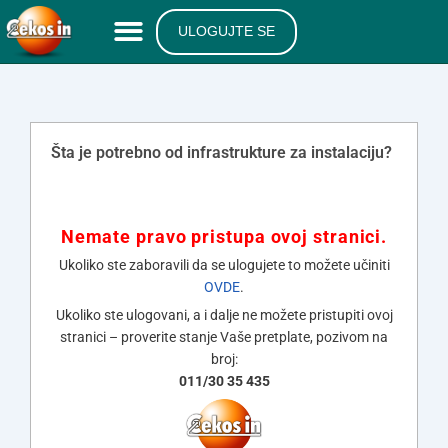
ULOGUJTE SE
Šta je potrebno od infrastrukture za instalaciju?
Nemate pravo pristupa ovoj stranici.
Ukoliko ste zaboravili da se ulogujete to možete učiniti
OVDE
.
Ukoliko ste ulogovani, a i dalje ne možete pristupiti ovoj
stranici – proverite stanje Vaše pretplate, pozivom na
broj:
011/30 35 435