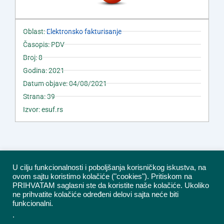
Oblast:
Elektronsko fakturisanje
Časopis: PDV
Broj: 8
Godina: 2021
Datum objave: 04/08/2021
Strana: 39
Izvor: esuf.rs
U cilju funkcionalnosti i poboljšanja korisničkog iskustva, na
ovom sajtu koristimo kolačiće ("cookies"). Pritiskom na
PRIHVATAM saglasni ste da koristite naše kolačiće. Ukoliko
ne prihvatite kolačiće određeni delovi sajta neće biti
funkcionalni.
.