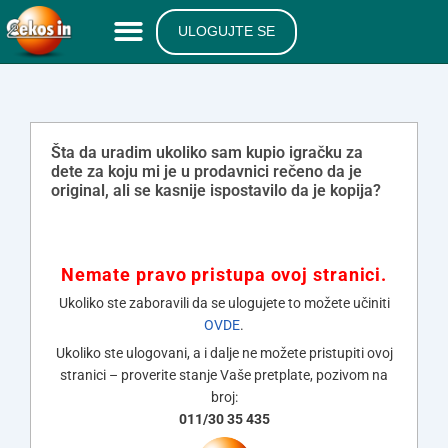
ULOGUJTE SE
Šta da uradim ukoliko sam kupio igračku za
dete za koju mi je u prodavnici rečeno da je
original, ali se kasnije ispostavilo da je kopija?
Nemate pravo pristupa ovoj stranici.
Ukoliko ste zaboravili da se ulogujete to možete učiniti
OVDE
.
Ukoliko ste ulogovani, a i dalje ne možete pristupiti ovoj
stranici – proverite stanje Vaše pretplate, pozivom na
broj:
011/30 35 435