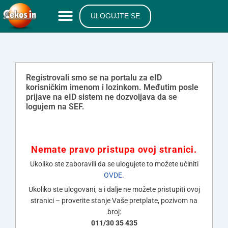
ULOGUJTE SE
Registrovali smo se na portalu za eID
korisničkim imenom i lozinkom. Međutim posle
prijave na eID sistem ne dozvoljava da se
logujem na SEF.
Nemate pravo pristupa ovoj stranici.
Ukoliko ste zaboravili da se ulogujete to možete učiniti
OVDE
.
Ukoliko ste ulogovani, a i dalje ne možete pristupiti ovoj
stranici – proverite stanje Vaše pretplate, pozivom na
broj:
011/30 35 435