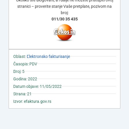
Ukoliko ste ulogovani, a i dalje ne možete pristupiti ovoj
stranici – proverite stanje Vaše pretplate, pozivom na
broj:
011/30 35 435
Oblast:
Elektronsko fakturisanje
Časopis: PDV
Broj: 5
Godina: 2022
Datum objave: 11/05/2022
Strana: 21
Izvor: efaktura.gov.rs