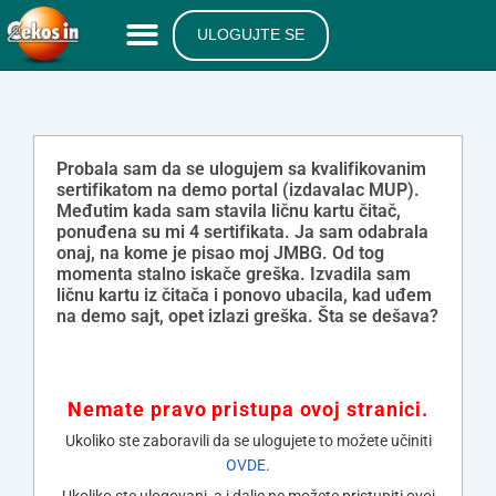
ULOGUJTE SE
Probala sam da se ulogujem sa kvalifikovanim
sertifikatom na demo portal (izdavalac MUP).
Međutim kada sam stavila ličnu kartu čitač,
ponuđena su mi 4 sertifikata. Ja sam odabrala
onaj, na kome je pisao moj JMBG. Od tog
momenta stalno iskače greška. Izvadila sam
ličnu kartu iz čitača i ponovo ubacila, kad uđem
na demo sajt, opet izlazi greška. Šta se dešava?
Nemate pravo pristupa ovoj stranici.
Ukoliko ste zaboravili da se ulogujete to možete učiniti
OVDE
.