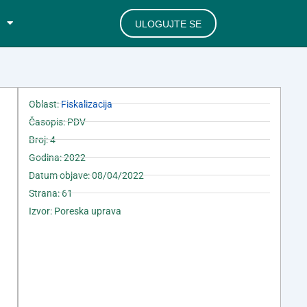
ULOGUJTE SE
Oblast:
Fiskalizacija
Časopis: PDV
Broj: 4
Godina: 2022
Datum objave: 08/04/2022
Strana: 61
Izvor: Poreska uprava