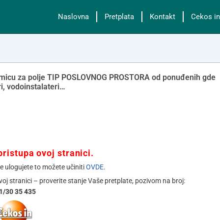
Naslovna
Pretplata
Kontakt
Cekos in
doumicu za polje TIP POSLOVNOG PROSTORA od ponuđenih gde
ri, vodoinstalateri…
ristupa ovoj stranici.
se ulogujete to možete učiniti
OVDE
.
ovoj stranici – proverite stanje Vaše pretplate, pozivom na broj:
1/30 35 435