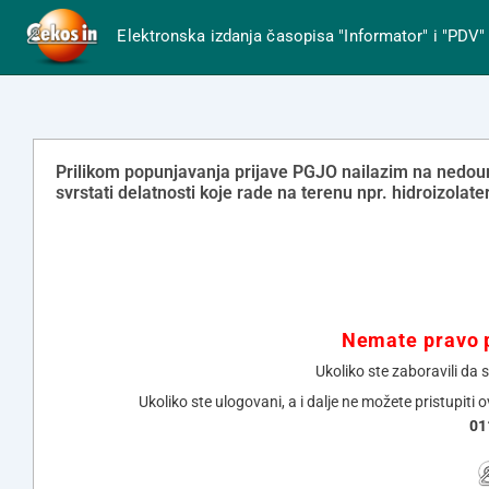
Elektronska izdanja časopisa "Informator" i "PDV"
Prilikom popunjavanja prijave PGJO nailazim na ne
svrstati delatnosti koje rade na terenu npr. hidroizolate
Nemate pravo p
Ukoliko ste zaboravili da 
Ukoliko ste ulogovani, a i dalje ne možete pristupiti 
01