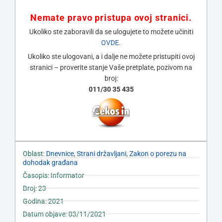
Nemate pravo pristupa ovoj stranici.
Ukoliko ste zaboravili da se ulogujete to možete učiniti
OVDE
.
Ukoliko ste ulogovani, a i dalje ne možete pristupiti ovoj
stranici – proverite stanje Vaše pretplate, pozivom na
broj:
011/30 35 435
Oblast:
Dnevnice
,
Strani državljani
,
Zakon o porezu na
dohodak građana
Časopis: Informator
Broj: 23
Godina: 2021
Datum objave: 03/11/2021