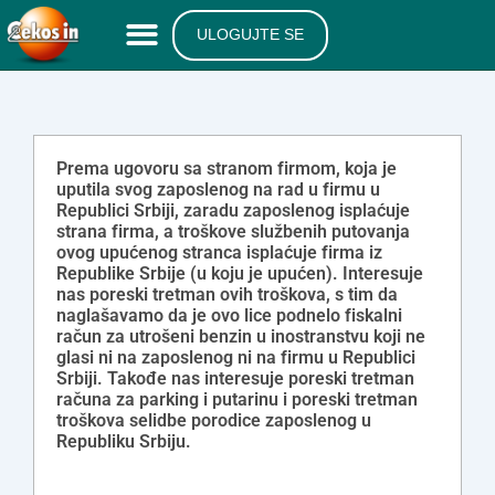
ULOGUJTE SE
Prema ugovoru sa stranom firmom, koja je
uputila svog zaposlenog na rad u firmu u
Republici Srbiji, zaradu zaposlenog isplaćuje
strana firma, a troškove službenih putovanja
ovog upućenog stranca isplaćuje firma iz
Republike Srbije (u koju je upućen). Interesuje
nas poreski tretman ovih troškova, s tim da
naglašavamo da je ovo lice podnelo fiskalni
račun za utrošeni benzin u inostranstvu koji ne
glasi ni na zaposlenog ni na firmu u Republici
Srbiji. Takođe nas interesuje poreski tretman
računa za parking i putarinu i poreski tretman
troškova selidbe porodice zaposlenog u
Republiku Srbiju.