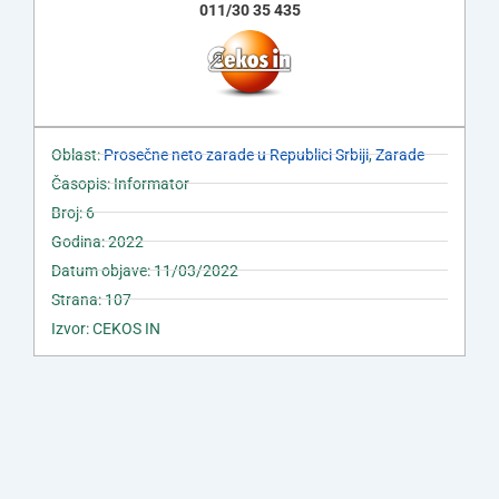
011/30 35 435
Oblast:
Prosečne neto zarade u Republici Srbiji
,
Zarade
Časopis: Informator
Broj: 6
Godina: 2022
Datum objave: 11/03/2022
Strana: 107
Izvor: CEKOS IN