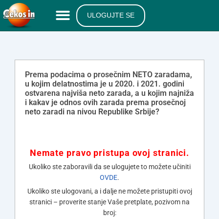
ULOGUJTE SE
Prema podacima o prosečnim NETO zaradama,
u kojim delatnostima je u 2020. i 2021. godini
ostvarena najviša neto zarada, a u kojim najniža
i kakav je odnos ovih zarada prema prosečnoj
neto zaradi na nivou Republike Srbije?
Nemate pravo pristupa ovoj stranici.
Ukoliko ste zaboravili da se ulogujete to možete učiniti
OVDE
.
Ukoliko ste ulogovani, a i dalje ne možete pristupiti ovoj
stranici – proverite stanje Vaše pretplate, pozivom na
broj: