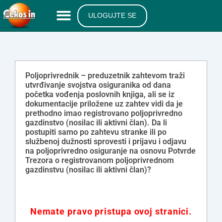
ULOGUJTE SE
Poljoprivrednik – preduzetnik zahtevom traži
utvrđivanje svojstva osiguranika od dana
početka vođenja poslovnih knjiga, ali se iz
dokumentacije priložene uz zahtev vidi da je
prethodno imao registrovano poljoprivredno
gazdinstvo (nosilac ili aktivni član). Da li
postupiti samo po zahtevu stranke ili po
službenoj dužnosti sprovesti i prijavu i odjavu
na poljoprivredno osiguranje na osnovu Potvrde
Trezora o registrovanom poljoprivrednom
gazdinstvu (nosilac ili aktivni član)?
Nemate pravo pristupa ovoj stranici.