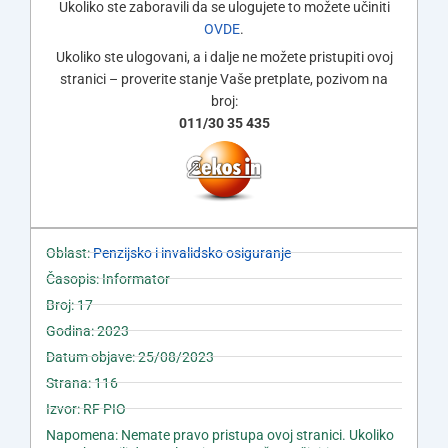
Ukoliko ste zaboravili da se ulogujete to možete učiniti
OVDE
.
Ukoliko ste ulogovani, a i dalje ne možete pristupiti ovoj
stranici – proverite stanje Vaše pretplate, pozivom na
broj:
011/30 35 435
Oblast:
Penzijsko i invalidsko osiguranje
Časopis: Informator
Broj: 17
Godina: 2023
Datum objave: 25/08/2023
Strana: 116
Izvor: RF PIO
Napomena: Nemate pravo pristupa ovoj stranici. Ukoliko