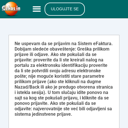
ULOGUJTE SE
Ne uspevam da se prijavim na Sistem eFaktura.
Dobijam sledeće obaveštenje: Greška prilikom
prijave ili odjave. Ako ste pokušali da se
prijavite: proverite da li ste kreirali nalog na
portalu za elektronsku identifikaciju proverite
da li ste potvrdili svoju adresu elektronske
pošte; nije moguće koristiti stare parametre
prilikom prijave (ako ste kliknuli na dugme
Nazad/Back ili ako je predugo otvorena stranica
i istekla sesija). U tom slučaju idite ponovo na
sajt sa kog ste pokušali prijavu, i kliknite da se
ponovo prijavite. Ako ste pokušali da se
odjavite: najverovatnije ste već bili odjavljeni sa
sistema jedinstvene prijave.