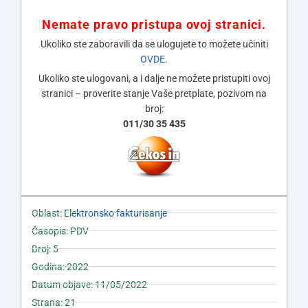
Nemate pravo pristupa ovoj stranici.
Ukoliko ste zaboravili da se ulogujete to možete učiniti
OVDE
.
Ukoliko ste ulogovani, a i dalje ne možete pristupiti ovoj
stranici – proverite stanje Vaše pretplate, pozivom na
broj:
011/30 35 435
Oblast:
Elektronsko fakturisanje
Časopis: PDV
Broj: 5
Godina: 2022
Datum objave: 11/05/2022
Strana: 21