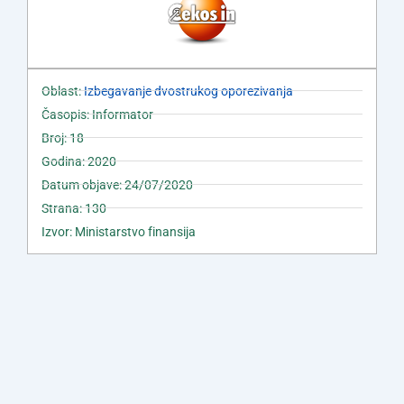
Oblast:
Izbegavanje dvostrukog oporezivanja
Časopis: Informator
Broj: 18
Godina: 2020
Datum objave: 24/07/2020
Strana: 130
Izvor: Ministarstvo finansija