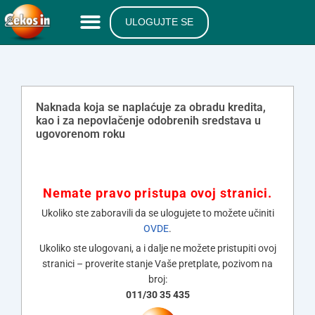
ULOGUJTE SE
Naknada koja se naplaćuje za obradu kredita,
kao i za nepovlačenje odobrenih sredstava u
ugovorenom roku
Nemate pravo pristupa ovoj stranici.
Ukoliko ste zaboravili da se ulogujete to možete učiniti
OVDE
.
Ukoliko ste ulogovani, a i dalje ne možete pristupiti ovoj
stranici – proverite stanje Vaše pretplate, pozivom na
broj:
011/30 35 435