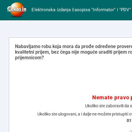
Elektronska izdanja časopisa "Informator" i "PDV"
Nabavljamo robu koja mora da prođe određene provere za
kvalitetni prijem, bez čega nije moguće uraditi prijem 
prijemnicom?
Nemate pravo p
Ukoliko ste zaboravili da 
Ukoliko ste ulogovani, a i dalje ne možete pristupiti 
01