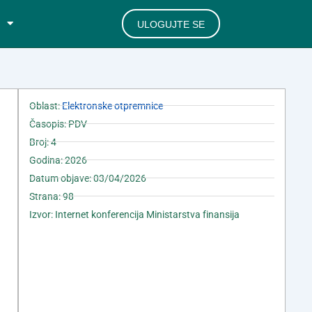
ULOGUJTE SE
Oblast:
Elektronske otpremnice
Časopis: PDV
Broj: 4
Godina: 2026
Datum objave: 03/04/2026
Strana: 98
Izvor: Internet konferencija Ministarstva finansija