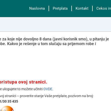
Naslovna
Pretplata
Kontakt
Cekos in
 koje nije dovoljno 8 dana (javni korisnik smo), u pitanju je
robe. Kakvo je rešenje u tom slučaju sa prijemom robe i
ristupa ovoj stranici.
se ulogujete to možete učiniti
OVDE
.
ovoj stranici – proverite stanje Vaše pretplate, pozivom na broj:
1/30 35 435