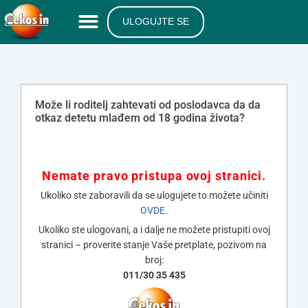
ULOGUJTE SE
Može li roditelj zahtevati od poslodavca da da
otkaz detetu mlađem od 18 godina života?
Nemate pravo pristupa ovoj stranici.
Ukoliko ste zaboravili da se ulogujete to možete učiniti
OVDE
.
Ukoliko ste ulogovani, a i dalje ne možete pristupiti ovoj
stranici – proverite stanje Vaše pretplate, pozivom na
broj:
011/30 35 435