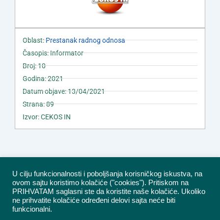
Oblast:
Prestanak radnog odnosa
Časopis: Informator
Broj: 10
Godina: 2021
Datum objave: 13/04/2021
Strana: 89
Izvor: CEKOS IN
U cilju funkcionalnosti i poboljšanja korisničkog iskustva, na
ovom sajtu koristimo kolačiće ("cookies"). Pritiskom na
PRIHVATAM saglasni ste da koristite naše kolačiće. Ukoliko
ne prihvatite kolačiće određeni delovi sajta neće biti
funkcionalni.