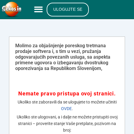
ULOGUJTE SE
Molimo za objašnjenje poreskog tretmana
prodaje softvera i, s tim u vezi, pružanja
odgovarajućih povezanih usluga, sa aspekta
primene ugovora o izbegavanju dvostrukog
oporezivanja sa Republikom Slovenijom,
Nemate pravo pristupa ovoj stranici.
Ukoliko ste zaboravili da se ulogujete to možete učiniti
OVDE
.
Ukoliko ste ulogovani, a i dalje ne možete pristupiti ovoj
stranici – proverite stanje Vaše pretplate, pozivom na
broj: