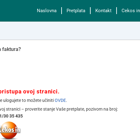
Naslovna
Pretplata
Kontakt
Cekos in
h faktura?
ristupa ovoj stranici.
se ulogujete to možete učiniti
OVDE
.
ovoj stranici – proverite stanje Vaše pretplate, pozivom na broj:
1/30 35 435