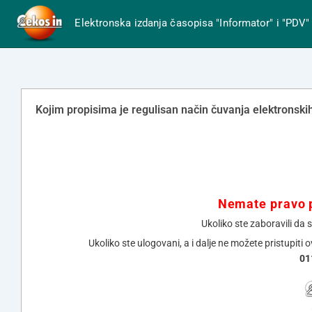
Elektronska izdanja časopisa "Informator" i "PDV"
Kojim propisima je regulisan način čuvanja elektronski
Nemate pravo p
Ukoliko ste zaboravili da 
Ukoliko ste ulogovani, a i dalje ne možete pristupiti 
01