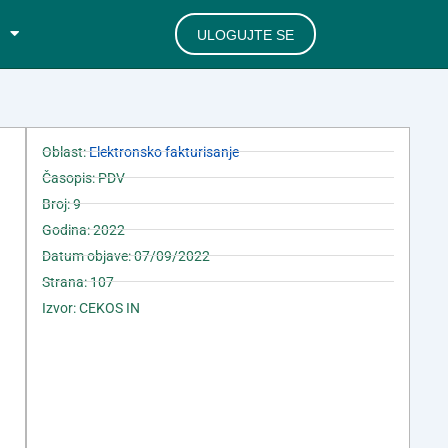
ULOGUJTE SE
Oblast:
Elektronsko fakturisanje
Časopis: PDV
Broj: 9
Godina: 2022
Datum objave: 07/09/2022
Strana: 107
Izvor: CEKOS IN