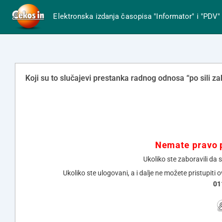
Elektronska izdanja časopisa "Informator" i "PDV"
Koji su to slučajevi prestanka radnog odnosa “po sili z
Nemate pravo p
Ukoliko ste zaboravili da 
Ukoliko ste ulogovani, a i dalje ne možete pristupiti 
01