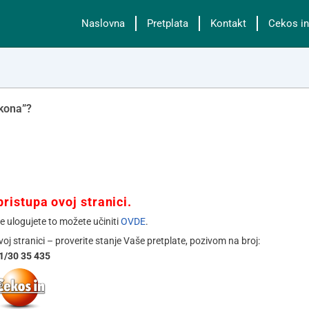
Naslovna
Pretplata
Kontakt
Cekos in
akona”?
ristupa ovoj stranici.
se ulogujete to možete učiniti
OVDE
.
ovoj stranici – proverite stanje Vaše pretplate, pozivom na broj:
1/30 35 435