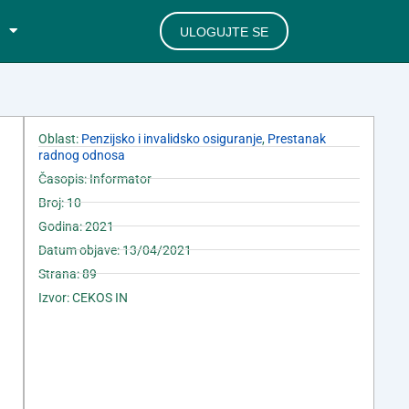
ULOGUJTE SE
Oblast:
Penzijsko i invalidsko osiguranje
,
Prestanak
radnog odnosa
Časopis: Informator
Broj: 10
Godina: 2021
Datum objave: 13/04/2021
Strana: 89
Izvor: CEKOS IN